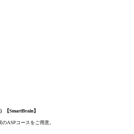
SmartBrain】
制限のASPコースをご用意。