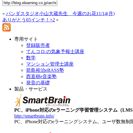
«
パンダスタジオ小山大蔵先生 今週のお花11/14(月)
ありがとう65インチ！×2
»
専用サイト
登録販売者
てんコロ.の気象予報士講座
数学
マンション管理士講座
箭島裕治eBASS塾
西直樹e音楽塾
発音の基礎
製品・サービス
PC、iPhone対応のeラーニング学習管理システム（LMS）【
http://smartbrain.info/
PC、iPhone対応のeラーニングシステム。ユーザ数無