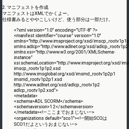
2. マニフェストを作成
マニフェストはXMLでかくよー。
仕様書みるとややこしいけど、使う部分は一部だけ。
<?xml version=”1.0″ encoding=”UTF-8″ ?>
<manifest identifier=”course” version=”1.0″
xmlns=”http://www.imsproject.org/xsd/imscp_rootv1p1p
xmlns:adlcp=”http://www.adlnet.org/xsd/adlcp_rootv1p2
xmlns:xsi=”http://www.w3.org/2001/XMLSchema-
instance”
xsi:schemaLocation=”http://www.imsproject.org/xsd/im
imscp_rootv1p1p2.xsd
http://www.imsglobal.org/xsd/imsmd_rootv1p2p1
imsmd_rootv1p2p1.xsd
http://www.adlnet.org/xsd/adlcp_rootv1p2
adlcp_rootv1p2.xsd”>
<metadata>
<schema>ADL SCORM</schema>
<schemaversion>1.2</schemaversion>
</metadata><!—ここまでおまじない—>
<organizations default=”sco1″><!—開始SCOは
SCO1だよというおまじない—>