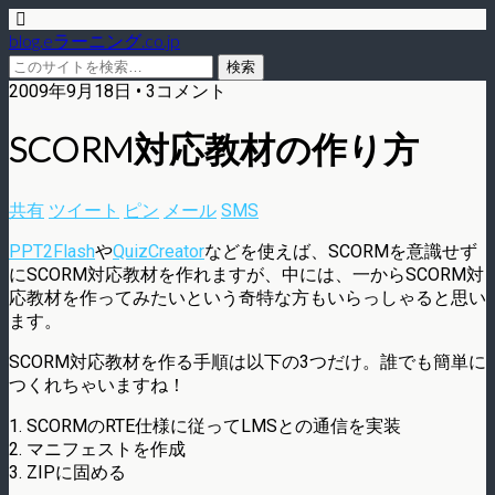
blog.eラーニング.co.jp
2009年9月18日 • 3コメント
SCORM対応教材の作り方
共有
ツイート
ピン
メール
SMS
PPT2Flash
や
QuizCreator
などを使えば、SCORMを意識せず
にSCORM対応教材を作れますが、中には、一からSCORM対
応教材を作ってみたいという奇特な方もいらっしゃると思い
ます。
SCORM対応教材を作る手順は以下の3つだけ。誰でも簡単に
つくれちゃいますね！
1. SCORMのRTE仕様に従ってLMSとの通信を実装
2. マニフェストを作成
3. ZIPに固める