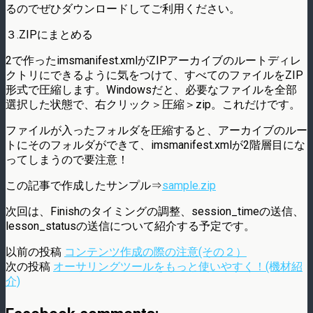
るのでぜひダウンロードしてご利用ください。
３.ZIPにまとめる
2で作ったimsmanifest.xmlがZIPアーカイブのルートディレ
クトリにできるように気をつけて、すべてのファイルをZIP
形式で圧縮します。Windowsだと、必要なファイルを全部
選択した状態で、右クリック＞圧縮＞zip。これだけです。
ファイルが入ったフォルダを圧縮すると、アーカイブのルー
トにそのフォルダができて、imsmanifest.xmlが2階層目にな
ってしまうので要注意！
この記事で作成したサンプル⇒
sample.zip
次回は、Finishのタイミングの調整、session_timeの送信、
lesson_statusの送信について紹介する予定です。
以前の投稿
コンテンツ作成の際の注意(その２）
次の投稿
オーサリングツールをもっと使いやすく！(機材紹
介)