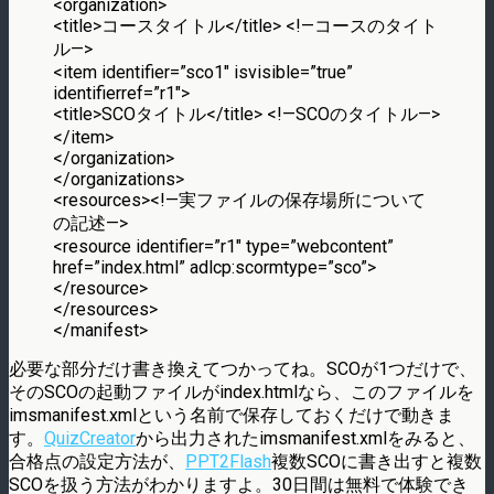
<organization>
<title>コースタイトル</title> <!—コースのタイト
ル—>
<item identifier=”sco1″ isvisible=”true”
identifierref=”r1″>
<title>SCOタイトル</title> <!—SCOのタイトル—>
</item>
</organization>
</organizations>
<resources><!—実ファイルの保存場所について
の記述—>
<resource identifier=”r1″ type=”webcontent”
href=”index.html” adlcp:scormtype=”sco”>
</resource>
</resources>
</manifest>
必要な部分だけ書き換えてつかってね。SCOが1つだけで、
そのSCOの起動ファイルがindex.htmlなら、このファイルを
imsmanifest.xmlという名前で保存しておくだけで動きま
す。
QuizCreator
から出力されたimsmanifest.xmlをみると、
合格点の設定方法が、
PPT2Flash
複数SCOに書き出すと複数
SCOを扱う方法がわかりますよ。30日間は無料で体験でき