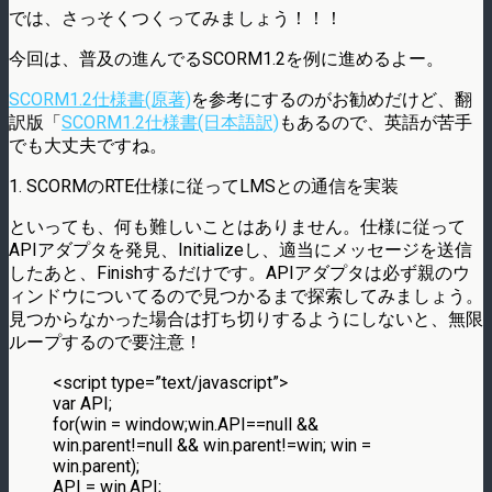
では、さっそくつくってみましょう！！！
今回は、普及の進んでるSCORM1.2を例に進めるよー。
SCORM1.2仕様書(原著)
を参考にするのがお勧めだけど、翻
訳版「
SCORM1.2仕様書(日本語訳)
もあるので、英語が苦手
でも大丈夫ですね。
1. SCORMのRTE仕様に従ってLMSとの通信を実装
といっても、何も難しいことはありません。仕様に従って
APIアダプタを発見、Initializeし、適当にメッセージを送信
したあと、Finishするだけです。APIアダプタは必ず親のウ
ィンドウについてるので見つかるまで探索してみましょう。
見つからなかった場合は打ち切りするようにしないと、無限
ループするので要注意！
<script type=”text/javascript”>
var API;
for(win = window;win.API==null &&
win.parent!=null && win.parent!=win; win =
win.parent);
API = win.API;