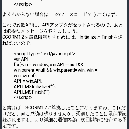
</script>
よくわからない場合は、↑のソースコードでうごくはず。
これで変数APIに、APIアダプタがセットされるので、あと
は必要なメッセージを送りましょう。
SCORM1.2を最低限満たすためには、InitializeとFinishを送
ればよいので、
<script type=”text/javascript”>
var API;
for(win = window;win.API==null &&
win.parent!=null && win.parent!=win; win =
win.parent);
API = win.API;
API.LMSInitialize(“”);
API.LMSFinish(“”);
</script>
と書けば、SCORM1.2に準拠したことになりますね。これだ
けだと、何も成績は残りませんが、受講したことは最低限記
録されますよ。より詳細な通信内容は次回以降に紹介する予
定です。