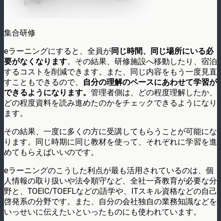
集合研修
eラーニングにすると、全員が
同じ時間、同じ場所にいる必
要がなくなります
。その結果、研修施設へ移動したり、宿泊
するコストを削減できます。また、同じ内容をもう一度見直
すこともできるので、
自分の理解のペースにあわせて学習が
できるようになります。
管理者側は、どの程度理解したか、
どの程度資料を読み進めたのかをチェックできるようになり
ます。
その結果、一度に多くの方に受講してもらうことが可能にな
ります。同じ時期に同じ教材を使って、それぞれに学習を進
めてもらえばいいのです。
eラーニングのこうした利点が最も活用されているのは、個
人情報の取り扱いや法令順守など、全社一斉教育が必要な分
野と、TOEIC/TOEFLなどの語学や、ITスキル資格などの自己
啓発系の分野です。また、自分の会社独自の業務知識などを
いっせいに伝えたいといったものにも使われています。