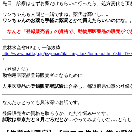
先日、診察はせずお薬だけもらいに行ったら、処方箋代も頂
ワンちゃんも人間と一緒ですね。薬代は高いし｡｡｡
ワンちゃんのお薬も手軽に薬局とかで買えたらいいのにな。
なんと「登録販売者」の資格で、動物用医薬品の販売がで
農林水産省HPより一部抜粋
http://www.maff.go.jp/j/syouan/tikusui/yakuzi/touroku.html?edi
↓
（登録方法）
動物用医薬品登録販売者になるために
人用医薬品の
登録販売者試験
に合格し、都道府県知事の登録
なんだかとっても興味深いお話です。
登録販売者の資格を取ろうか、ただ今悩み中です。
試験は東京だと９月ごろだとか
…やってみようかな｡｡｡どうし