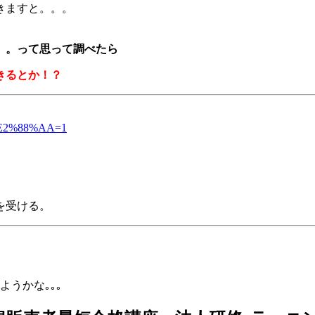
きますと。。。
。。って思って調べたら
きるとか！？
t=1%E2%88%AA=1
を受ける。
ようかな｡｡｡