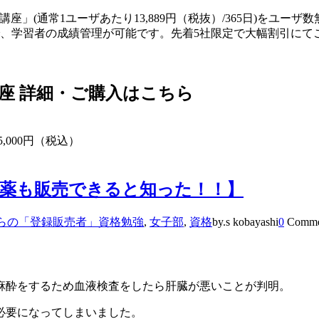
」(通常1ユーザあたり13,889円（税抜）/365日)をユー
るので、学習者の成績管理が可能です。先着5社限定で大幅割引に
座 詳細・ご購入はこちら
5,000円（税込）
薬も販売できると知った！！】
らの「登録販売者」資格勉強
,
女子部
,
資格
by.s kobayashi
0
Comme
麻酔をするため血液検査をしたら肝臓が悪いことが判明。
必要になってしまいました。