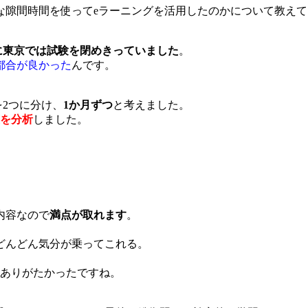
な隙間時間を使ってeラーニングを活用したのかについて教え
に東京では試験を閉めきっていました
。
都合が良かった
んです。
2つに分け、
1か月ずつ
と考えました。
を分析
しました。
内容なので
満点が取れます
。
どんどん気分が乗ってこれる。
ありがたかったですね。