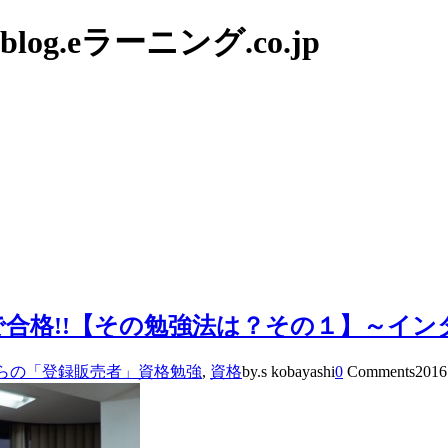
g.eラーニング.co.jp
合格!!【その勉強法は？その１】～イン
らの「登録販売者」資格勉強
,
資格
by.s kobayashi
0
Comments
2016