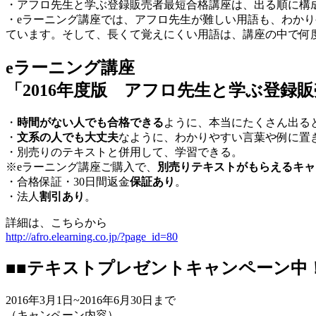
・アフロ先生と学ぶ登録販売者最短合格講座は、出る順に構
・eラーニング講座では、アフロ先生が難しい用語も、わか
ています。そして、長くて覚えにくい用語は、講座の中で何
eラーニング講座
「2016年度版 アフロ先生と学ぶ登録
・
時間がない人でも合格できる
ように、本当にたくさん出る
・
文系の人でも大丈夫
なように、わかりやすい言葉や例に置
・別売りのテキストと併用して、学習できる。
※eラーニング講座ご購入で、
別売りテキストがもらえるキャ
・合格保証・30日間返金
保証あり
。
・法人
割引あり
。
詳細は、こちらから
http://afro.elearning.co.jp/?page_id=80
■■テキストプレゼントキャンペーン中！
2016年3月1日~2016年6月30日まで
（キャンペーン内容）