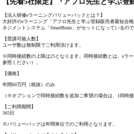
【先着5社限定】『アフロ先生と学ぶ登
【法人研修eラーニングバリューパックとは？】
大好評のeラーニング「アフロ先生と学ぶ登録販売者最短合格講座
ネジメントシステム「SmartBrain」がセットになってい
【受講可能人数】
ユーザ数は無制限でご利用頂けます。
※同時接続数の上限は25となります。同時接続数とは、eラ
参照ください）。
【価格】
年間60万円（税抜）のみ
（※オプションで同時接続数を追加ご希望の場合は、1同時接続あ
【ご利用期間】
365日
※バリューパックは年間単位でのご利用となります。