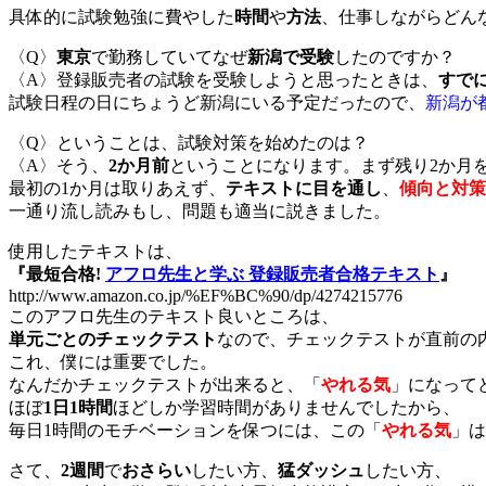
具体的に試験勉強に費やした
時間
や
方法
、仕事しながらどん
〈Q〉
東京
で勤務していてなぜ
新潟で受験
したのですか？
〈A〉登録販売者の試験を受験しようと思ったときは、
すで
試験日程の日にちょうど新潟にいる予定だったので、
新潟が
〈Q〉ということは、試験対策を始めたのは？
〈A〉そう、
2か月前
ということになります。まず残り2か月を
最初の1か月は取りあえず、
テキストに目を通し
、
傾向と対策
一通り流し読みもし、問題も適当に説きました。
使用したテキストは、
『最短合格!
アフロ先生と学ぶ 登録販売者合格テキスト
』
http://www.amazon.co.jp/%EF%BC%90/dp/4274215776
このアフロ先生のテキスト良いところは、
単元ごとのチェックテスト
なので、チェックテストが直前の
これ、僕には重要でした。
なんだかチェックテストが出来ると、「
やれる気
」になって
ほぼ
1日1時間
ほどしか学習時間がありませんでしたから、
毎日1時間のモチベーションを保つには、この「
やれる気
」は
さて、
2週間
で
おさらい
したい方、
猛ダッシュ
したい方、