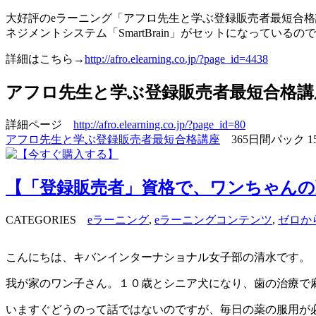
大好評のeラーニング「アフロ先生と学ぶ登録販売者最短合格講座
ネジメントシステム「SmartBrain」がセットになってい
詳細はこちら→
http://afro.elearning.co.jp/?page_id=4438
アフロ先生と学ぶ登録販売者最短合格講
詳細ページ
http://afro.elearning.co.jp/?page_id=80
アフロ先生と学ぶ登録販売者最短合格講座
365日間パック 1
【「登録販売者」資格で、ワンちゃんの
CATEGORIES
eラーニング
,
eラーニングコンテンツ
,
ゼロか
こんにちは、キバンインターナショナル女子部の清水です。
我が家のワン子さん。１０歳とシニア犬になり、歯の治療で
いますぐどうのって話ではないのですが、毎日の薬の服用が