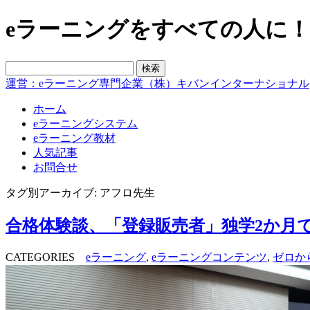
eラーニングをすべての人に！blo
運営：eラーニング専門企業（株）キバンインターナショナル
ホーム
eラーニングシステム
eラーニング教材
人気記事
お問合せ
タグ別アーカイブ: アフロ先生
合格体験談、「登録販売者」独学2か月で
CATEGORIES
eラーニング
,
eラーニングコンテンツ
,
ゼロか