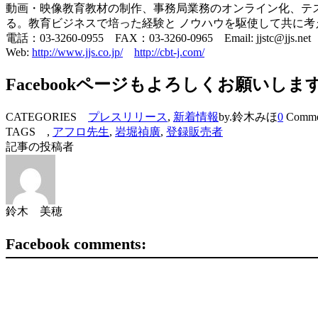
動画・映像教育教材の制作、事務局業務のオンライン化、テ
る。教育ビジネスで培った経験と ノウハウを駆使して共に
電話：03-3260-0955 FAX：03-3260-0965 Email: jjstc@jjs.net
Web:
http://www.jjs.co.jp/
http://cbt-j.com/
Facebookページもよろしくお願いしま
CATEGORIES
プレスリリース
,
新着情報
by.鈴木みほ
0
Comme
TAGS ,
アフロ先生
,
岩堀禎廣
,
登録販売者
記事の投稿者
鈴木 美穂
Facebook comments: