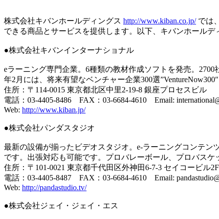
株式会社キバンホールディングス
http://www.kiban.co.jp/
では
できる商品とサービスを提供します。以下、キバンホールデ
●株式会社キバンインターナショナル
eラーニング専門企業。6種類の教材作成ソフトを発売。2700社
年2月には、将来有望なベンチャー企業300選”VentureNow3
住所：〒114-0015 東京都北区中里2-19-8 銀座プロセスビル
電話：03-4405-8486 FAX：03-6684-4610 Email: international@
Web:
http://www.kiban.jp/
●株式会社パンダスタジオ
最新の設備が揃ったビデオスタジオ。e-ラーニングコンテン
です。出張対応も可能です。プロバレーボール、プロバスケ
住所：〒101-0021 東京都千代田区外神田6-7-3 セイコービル2F
電話：03-4405-8487 FAX：03-6684-4610 Email: pandastudio@k
Web:
http://pandastudio.tv/
●株式会社ジェイ・ジェイ・エス