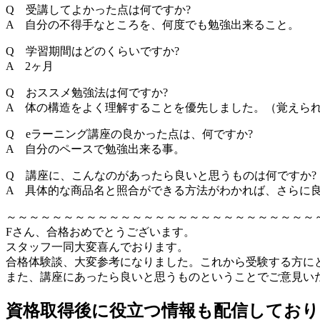
Q 受講してよかった点は何ですか?
A 自分の不得手なところを、何度でも勉強出来ること。
Q 学習期間はどのくらいですか?
A 2ヶ月
Q おススメ勉強法は何ですか?
A 体の構造をよく理解することを優先しました。（覚えら
Q eラーニング講座の良かった点は、何ですか?
A 自分のペースで勉強出来る事。
Q 講座に、こんなのがあったら良いと思うものは何ですか?
A 具体的な商品名と照合ができる方法がわかれば、さらに
～～～～～～～～～～～～～～～～～～～～～～～～～～～
Fさん、合格おめでとうございます。
スタッフ一同大変喜んでおります。
合格体験談、大変参考になりました。これから受験する方に
また、講座にあったら良いと思うものということでご意見い
資格取得後に役立つ情報も配信しており