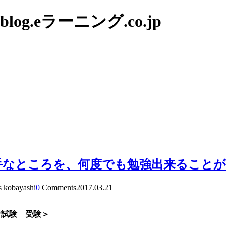
g.eラーニング.co.jp
得手なところを、何度でも勉強出来ること
s kobayashi
0
Comments
2017.03.21
者試験 受験＞