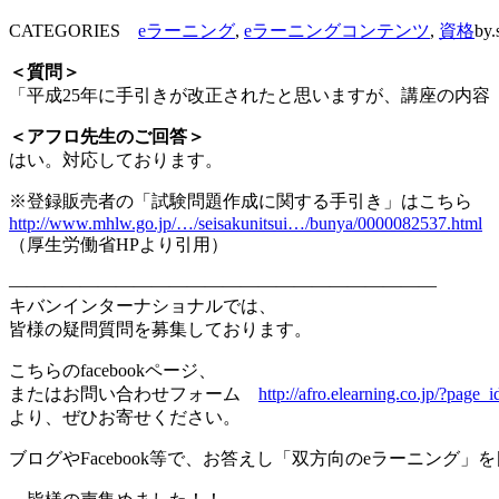
CATEGORIES
eラーニング
,
eラーニングコンテンツ
,
資格
by.
＜質問＞
「平成25年に手引きが改正されたと思いますが、講座の内
＜アフロ先生のご回答＞
はい。対応しております。
※登録販売者の「試験問題作成に関する手引き」はこちら
http://www.mhlw.go.jp/…/seisakunitsui…/bunya/0000082537.html
（厚生労働省HPより引用）
————————————————————————
キバンインターナショナルでは、
皆様の疑問質問を募集しております。
こちらのfacebookページ、
またはお問い合わせフォーム
http://afro.elearning.co.jp/?page_
より、ぜひお寄せください。
ブログやFacebook等で、お答えし「双方向のeラーニング」