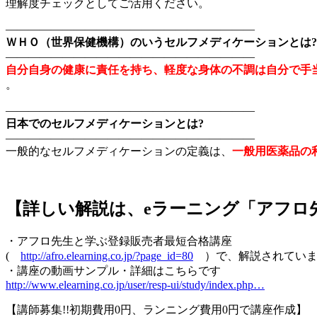
理解度チェックとしてご活用ください。
——————————————————————
ＷＨＯ（世界保健機構）のいうセルフメディケーションとは?
——————————————————————
自分自身の健康に責任を持ち、軽度な身体の不調は自分で手
。
——————————————————————
日本でのセルフメディケーションとは?
——————————————————————
一般的なセルフメディケーションの定義は、
一般用医薬品の
【詳しい解説は、eラーニング「アフロ
・アフロ先生と学ぶ登録販売者最短合格講座
(
http://afro.elearning.co.jp/?page_id=80
）で、解説されていま
・講座の動画サンプル・詳細はこちらです
http://www.elearning.co.jp/user/resp-ui/study/index.php…
【講師募集!!初期費用0円、ランニング費用0円で講座作成】