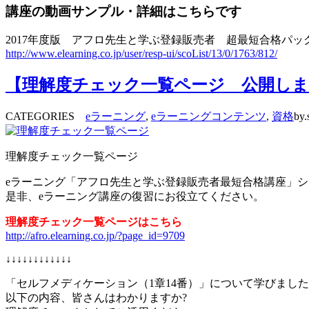
講座の動画サンプル・詳細はこちらです
2017年度版 アフロ先生と学ぶ登録販売者 超最短合格パッ
http://www.elearning.co.jp/user/resp-ui/scoList/13/0/1763/812/
【理解度チェック一覧ページ 公開しま
CATEGORIES
eラーニング
,
eラーニングコンテンツ
,
資格
by.
理解度チェック一覧ページ
eラーニング「アフロ先生と学ぶ登録販売者最短合格講座」
是非、eラーニング講座の復習にお役立てください。
理解度チェック一覧ページはこちら
http://afro.elearning.co.jp/?page_id=9709
↓↓↓↓↓↓↓↓↓↓↓↓
「セルフメディケーション（1章14番）」について学びまし
以下の内容、皆さんはわかりますか?