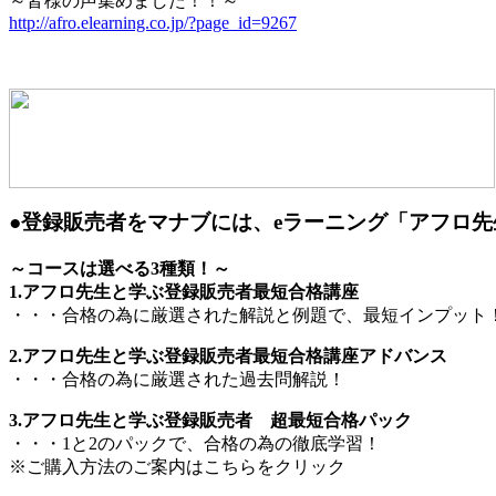
～皆様の声集めました！！～
http://afro.elearning.co.jp/?page_id=9267
●登録販売者をマナブには、eラーニング「アフロ
～コースは選べる3種類！～
1.アフロ先生と学ぶ登録販売者最短合格講座
・・・合格の為に厳選された解説と例題で、最短インプット
2.アフロ先生と学ぶ登録販売者最短合格講座アドバンス
・・・合格の為に厳選された過去問解説！
3.アフロ先生と学ぶ登録販売者 超最短合格パック
・・・1と2のパックで、合格の為の徹底学習！
※ご購入方法のご案内はこちらをクリック