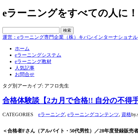
eラーニングをすべての人に！blo
運営：eラーニング専門企業（株）キバンインターナショナル
ホーム
eラーニングシステム
eラーニング教材
人気記事
お問合せ
タグ別アーカイブ: アフロ先生
合格体験談【2カ月で合格!! 自分の不
CATEGORIES
eラーニング
,
eラーニングコンテンツ
,
資格
by.
＜合格者Fさん（アルバイト・50代男性）／28年度登録販売