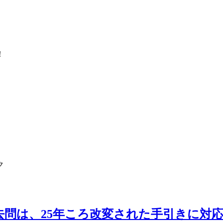
！
ク
去問は、25年ころ改変された手引きに対