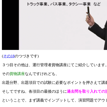
(
その18
のつづきです)
３つ目その他は、運行管理者貨物講座にてご紹介しています
その
貨物講座
なんですけれども、
出題分野、出題項目での試験に必要なポイントを押さえて講
そしてですね、各項目の最後のほうに
過去問を取り入れての
ということで、まず講義でインプットして、演習問題でアウ