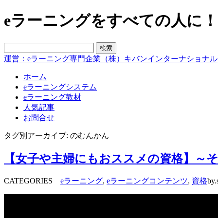
eラーニングをすべての人に！blo
運営：eラーニング専門企業（株）キバンインターナショナル
ホーム
eラーニングシステム
eラーニング教材
人気記事
お問合せ
タグ別アーカイブ: のむんかん
【女子や主婦にもおススメの資格】～そ
CATEGORIES
eラーニング
,
eラーニングコンテンツ
,
資格
by.