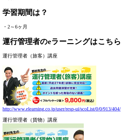
学習期間は？
・2～6ヶ月
運行管理者のeラーニングはこちら
運行管理者（旅客）講座
http://www.elearning.co.jp/user/resp-ui/scoList/0/0/913/404/
運行管理者（貨物）講座