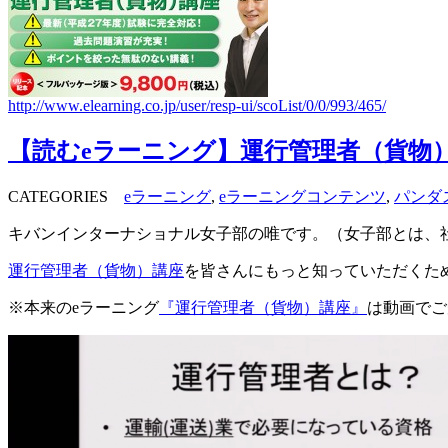
http://www.elearning.co.jp/user/resp-ui/scoList/0/0/993/465/
【読むeラーニング】運行管理者（貨物）
CATEGORIES
eラーニング
,
eラーニングコンテンツ
,
パンダ
キバンインターナショナル女子部の唯です。（女子部とは、
運行管理者（貨物）講座
を皆さんにもっと知っていただくた
※本来のeラーニング
『運行管理者（貨物）講座』
は動画でご