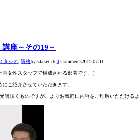
講座～その19～
スタジオ
,
資格
by.a.takeuchi
0
Comments
2015.07.11
社内女性スタッフで構成される部署です。）
めにご紹介させていただきます。
受講頂くものですが、よりお気軽に内容をご理解いただけるよ