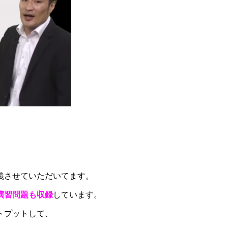
。
義させていただいてます。
演習問題も収録
しています。
トプットして、