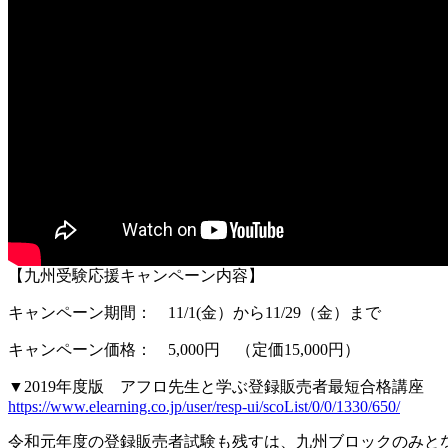
【九州受験応援キャンペーン内容】
キャンペーン期間： 11/1(金）から11/29（金）まで
キャンペーン価格： 5,000円 （定価15,000円）
▼2019年度版 アフロ先生と学ぶ登録販売者最短合格講座
https://www.elearning.co.jp/user/resp-ui/scoList/0/0/1330/650/
令和元年度の登録販売者試験も残すは、九州ブロックのみと