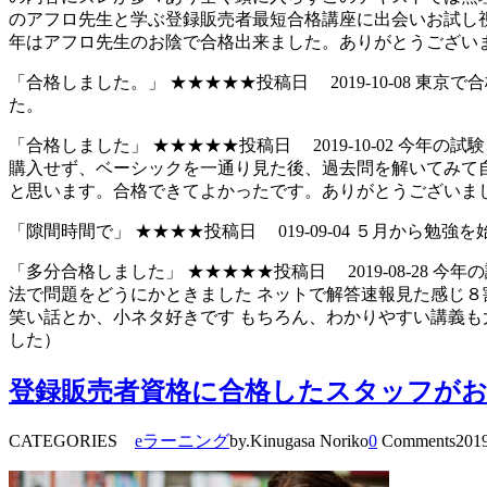
のアフロ先生と学ぶ登録販売者最短合格講座に出会いお試し
年はアフロ先生のお陰で合格出来ました。ありがとうござい
「合格しました。」 ★★★★★投稿日 2019-10-08 
た。
「合格しました」 ★★★★★投稿日 2019-10-02 
購入せず、ベーシックを一通り見た後、過去問を解いてみて
と思います。合格できてよかったです。ありがとうございま
「隙間時間で」 ★★★★投稿日 019-09-04 ５月から
「多分合格しました」 ★★★★★投稿日 2019-08-28
法で問題をどうにかときました ネットで解答速報見た感じ８
笑い話とか、小ネタ好きです もちろん、わかりやすい講義も
した）
登録販売者資格に合格したスタッフが
CATEGORIES
eラーニング
by.Kinugasa Noriko
0
Comments
2019