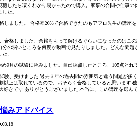
視聴したら凄くわかり易かったので購入。家事の合間や仕事の
ました。
東京で合格しました。 合格率26%で合格できたのもアフロ先生の
今年の試験、合格しました。余裕をもって解けるぐらいになったの
自分の弱いところを何度か動画で見たりしました。どんな問題
した。
勉強を始め9月の試験に挑みました。自己採点したところ、105点と
 今年の試験、受けました 過去３年の過去問の雰囲気と違う問題
割以上は取れているので、おそらく合格していると思います 独
大好きです ありがとうございました 本当に、この講座を選ん
お悩みアドバイス
.03.18