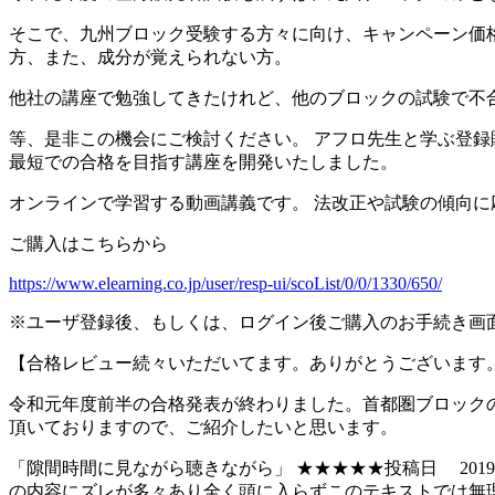
そこで、九州ブロック受験する方々に向け、キャンペーン価
方、また、成分が覚えられない方。
他社の講座で勉強してきたけれど、他のブロックの試験で不
等、是非この機会にご検討ください。 アフロ先生と学ぶ登録
最短での合格を目指す講座を開発いたしました。
オンラインで学習する動画講義です。 法改正や試験の傾向に
ご購入はこちらから
https://www.elearning.co.jp/user/resp-ui/scoList/0/0/1330/650/
※ユーザ登録後、もしくは、ログイン後ご購入のお手続き画
【合格レビュー続々いただいてます。ありがとうございます
令和元年度前半の合格発表が終わりました。首都圏ブロック
頂いておりますので、ご紹介したいと思います。
「隙間時間に見ながら聴きながら」 ★★★★★投稿日 2019
の内容にズレが多々あり全く頭に入らずこのテキストでは無