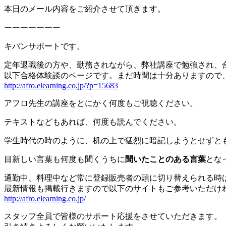
本日のメール内容をご紹介させて頂きます。
ーーーーーーー
キバンサポートです。
定年退職後の方や、勤務されながら、弊社講座で勉強され、
以下合格体験談のページです。まだ時間は十分ありますので
http://afro.elearning.co.jp/?p=15683
アフロ先生の講座をとにかく何度もご視聴ください。
テキストなどもあれば、何度も読んでください。
学生時代の時のように、机の上で猛烈に暗記しようとせずと
目新しい言葉も何度も聞くうちに
聞いたことのある言葉
とな
通勤中、料理中など常に登録販売者の頭に切り替えられる時
最新情報も掲載行きますので以下のサイトもご参考いただけ
http://afro.elearning.co.jp/
スタッフ全員で皆様のサポート応援をさせていただきます。