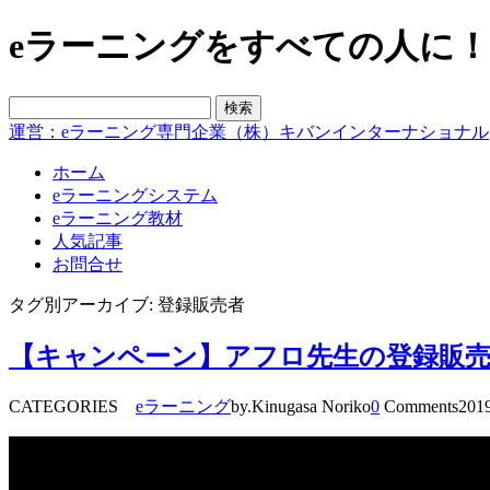
eラーニングをすべての人に！blo
運営：eラーニング専門企業（株）キバンインターナショナル
ホーム
eラーニングシステム
eラーニング教材
人気記事
お問合せ
タグ別アーカイブ: 登録販売者
【キャンペーン】アフロ先生の登録販売者
CATEGORIES
eラーニング
by.Kinugasa Noriko
0
Comments
2019