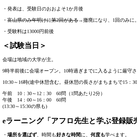
・発表は、受験日のおおよそ1か月後
・
富山県のみ年明けに第2回がある
→撤廃になり、1回のみに
・受験料は13000円前後
＜試験当日＞
会場は地域の大学が主。
9時半前後に会場オープン。10時過ぎまでに入るように厳守
10:30～16時(途中休憩含む。昼休憩の長さがまちまちで15：3
午前 10：30～12：30 60問（1問あたり2分）
午後 14：00～16：00 60問
(13:30～15:30の県も)
eラーニング「アフロ先生と学ぶ登録販
・
場所を選ばず
、時間も
好きな時間
に、
何度も
学べます。