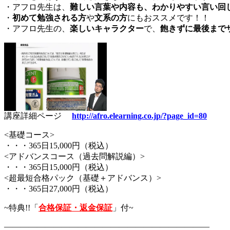
・アフロ先生は、
難しい言葉や内容も、わかりやすい言い回
・
初めて勉強される方
や
文系の方
にもおススメです！！
・アフロ先生の、
楽しいキャラクター
で、
飽きずに最後まで
講座詳細ページ
http://afro.elearning.co.jp/?page_id=80
<基礎コース>
・・・365日15,000円（税込）
<アドバンスコース（過去問解説編）>
・・・365日15,000円（税込）
<超最短合格パック（基礎＋アドバンス）>
・・・365日27,000円（税込）
~特典!!「
合格保証・返金保証
」付~
—————————————————————————