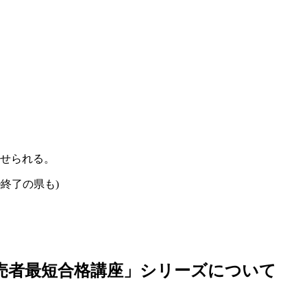
。
させられる。
0終了の県も)
売者最短合格講座」シリーズについて