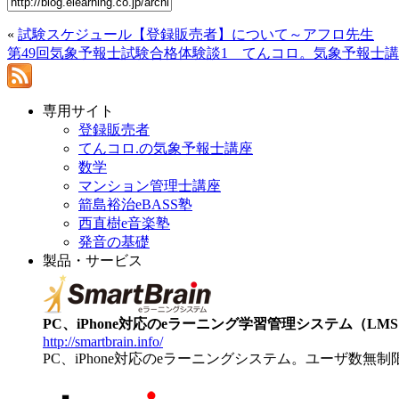
«
試験スケジュール【登録販売者】について～アフロ先生
第49回気象予報士試験合格体験談1 てんコロ。気象予報士
専用サイト
登録販売者
てんコロ.の気象予報士講座
数学
マンション管理士講座
箭島裕治eBASS塾
西直樹e音楽塾
発音の基礎
製品・サービス
PC、iPhone対応のeラーニング学習管理システム（LMS）【
http://smartbrain.info/
PC、iPhone対応のeラーニングシステム。ユーザ数無