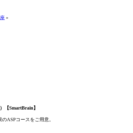
講座
»
SmartBrain】
制限のASPコースをご用意。