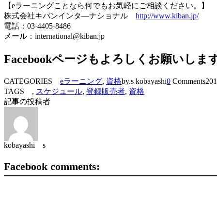
【eラーニングことなら何でもお気軽にご相談ください。】
株式会社キバンインタ―ナショナル
http://www.kiban.jp/
電話：03-4405-8486
メール：international@kiban.jp
Facebookページもよろしくお願いしま
CATEGORIES
eラーニング
,
資格
by.s kobayashi
0
Comments
201
TAGS ,
スケジュール
,
登録販売者
,
資格
記事の投稿者
kobayashi s
Facebook comments: