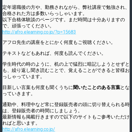
定年退職後の方や、勤務されながら、弊社講座で勉強され、
合格された方は多数いらっしゃいます。
以下合格体験談のページです。まだ時間は十分ありますの
で、頑張ってください。
http://afro.elearning.co.jp/?p=15683
アフロ先生の講座をとにかく何度もご視聴ください。
テキストなどもあれば、何度も読んでください。
学生時代の時のように、机の上で猛烈に暗記しようとせずと
も、繰り返し聞き読むことで、覚えることができると皆様お
っしゃっています。
目新しい言葉も何度も聞くうちに
聞いたことのある言葉
とな
っていきます。
通勤中、料理中など常に登録販売者の頭に切り替えられる時
は、登録販売者の時間にしましょう。
最新情報も掲載行きますので以下のサイトもご参考いただけ
ればと思います。
http://afro.elearning.co.jp/