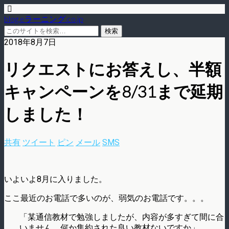
blog.eラーニング.co.jp
2018年8月7日
リクエストにお答えし、半額
キャンペーンを8/31まで延期
しました！
共有
ツイート
ピン
メール
SMS
いよいよ8月に入りました。
ここ最近のお電話で多いのが、弱気のお電話です。。。
「某通信教材で勉強しましたが、内容が多すぎて間に合
いません。何か集約された良い教材ないですか」