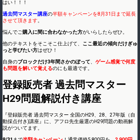
はい！！！
過去問マスター講座
の
半額キャンペーンを8月31日まで延長
させて頂きます
。
悩んでご
購入に間に合わなかった方
がいらしたらぜひ。
他のテキストをそこそこ仕上げて、
ここ最近の傾向だけぎゅ
っと学びたい方
はぜひ！
自身の
ブロックだけ3年間さかのぼって
、
ゲーム感覚で何度
も問題を解いて覚える
のにも最適です。
登録販売者 過去問マスター
H29問題解説付き講座
『登録販売者 過去問マスター 全国のH29、28、27年版（自
動採点付き)講座』に、アフロ先生厳選のH29問題の動画解
説がついてます。
8/31
まで
半額キャンペーン
！通常価格5,800円を、
2,900円