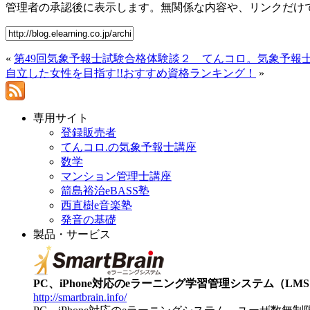
管理者の承認後に表示します。無関係な内容や、リンクだけ
«
第49回気象予報士試験合格体験談２ てんコロ。気象予報
自立した女性を目指す!!おすすめ資格ランキング！
»
専用サイト
登録販売者
てんコロ.の気象予報士講座
数学
マンション管理士講座
箭島裕治eBASS塾
西直樹e音楽塾
発音の基礎
製品・サービス
PC、iPhone対応のeラーニング学習管理システム（LMS）【
http://smartbrain.info/