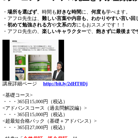
・
場所を選ばず
、時間も
好きな時間
に、
何度も
学べます。
・アフロ先生は、
難しい言葉や内容も、わかりやすい言い回
・
初めて勉強される方
や
文系の方
にもおススメです！！
・アフロ先生の、
楽しいキャラクター
で、
飽きずに最後まで
講座詳細ページ
http://bit.ly/2dHT0Dj
<基礎コース>
・・・365日15,000円（税込）
<アドバンスコース（過去問解説編）>
・・・365日15,000円（税込）
<超最短合格パック（基礎＋アドバンス）>
・・・365日27,000円（税込）