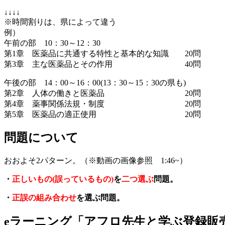
↓↓↓↓
※時間割りは、県によって違う
例）
午前の部 10：30～12：30
第1章 医薬品に共通する特性と基本的な知識 20問
第3章 主な医薬品とその作用 40問
午後の部 14：00～16：00(13：30～15：30の県も)
第2章 人体の働きと医薬品 20問
第4章 薬事関係法規・制度 20問
第5章 医薬品の適正使用 20問
問題について
おおよそ2パターン。（※動画の画像参照 1:46~）
・
正しいもの(誤っているもの)
を
二つ選ぶ
問題。
・
正誤の組み合わせ
を選ぶ問題。
eラーニング「アフロ先生と学ぶ登録販