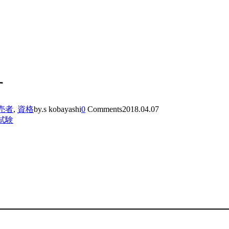
す
売者
,
資格
by.s kobayashi
0
Comments
2018.04.07
試験