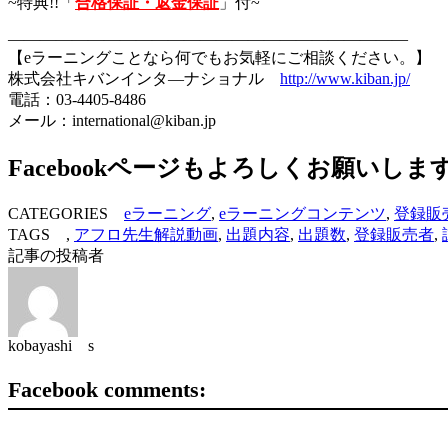
~特典!!「
合格保証・返金保証
」付~
—————————————————————————
【eラーニングことなら何でもお気軽にご相談ください。】
株式会社キバンインタ―ナショナル
http://www.kiban.jp/
電話：03-4405-8486
メール：international@kiban.jp
Facebookページもよろしくお願いしま
CATEGORIES
eラーニング
,
eラーニングコンテンツ
,
登録販
TAGS ,
アフロ先生解説動画
,
出題内容
,
出題数
,
登録販売者
,
記事の投稿者
kobayashi s
Facebook comments: