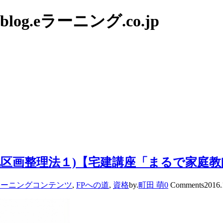
g.eラーニング.co.jp
地区画整理法１)【宅建講座「まるで家庭
ラーニングコンテンツ
,
FPへの道
,
資格
by.
町田 萌
0
Comments
2016.