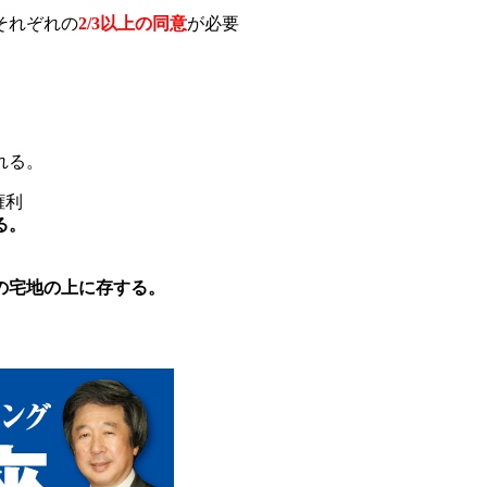
それぞれの
2/3以上の同意
が必要
れる。
権利
る。
の宅地の上に存する。