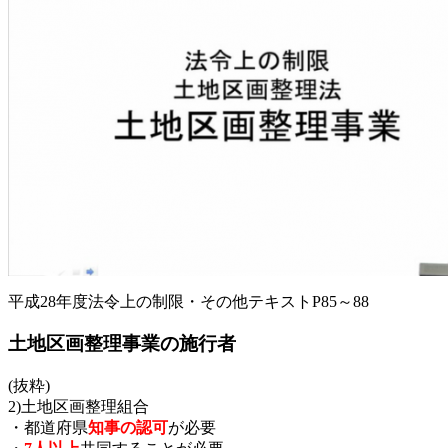
平成28年度法令上の制限・その他テキストP85～88
土地区画整理事業の施行者
(抜粋)
2)土地区画整理組合
・都道府県
知事の認可
が必要