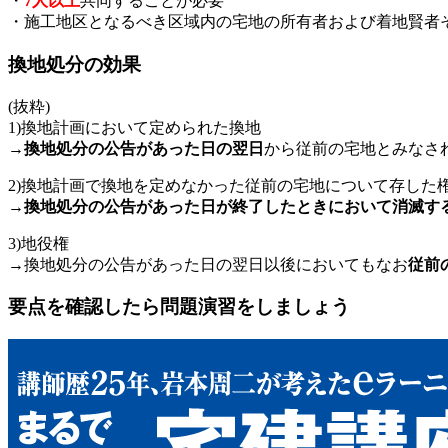
・
7人以上
共同することが必要
・施工地区となるべき区域内の宅地の所有者および着地賢者
換地処分の効果
(抜粋)
1)換地計画において定められた換地
→
換地処分の公告があった日の翌日
から従前の宅地とみなさ
2)換地計画で換地を定めなかった従前の宅地について存した
→
換地処分の公告があった日が終了したときにおいて消滅す
3)地役権
→換地処分の公告があった日の翌日以後においてもなお
従前
要点を確認したら問題演習をしましょう