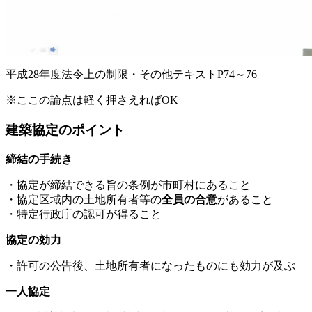
平成28年度法令上の制限・その他テキストP74～76
※ここの論点は軽く押さえればOK
建築協定のポイント
締結の手続き
・協定が締結できる旨の条例が市町村にあること
・協定区域内の土地所有者等の
全員の合意
があること
・特定行政庁の認可が得ること
協定の効力
・許可の公告後、土地所有者になったものにも効力が及ぶ
一人協定