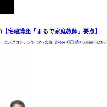
８)【宅建講座「まるで家庭教師」要点】
ラーニングコンテンツ
,
FPへの道
,
資格
by.
町田 萌
0
Comments
2016.