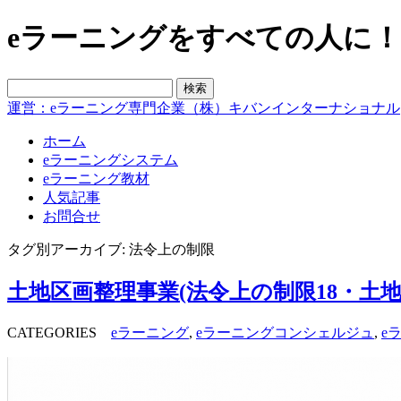
eラーニングをすべての人に！blo
運営：eラーニング専門企業（株）キバンインターナショナル
ホーム
eラーニングシステム
eラーニング教材
人気記事
お問合せ
タグ別アーカイブ: 法令上の制限
土地区画整理事業(法令上の制限18・土
CATEGORIES
eラーニング
,
eラーニングコンシェルジュ
,
e