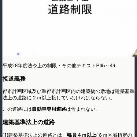
平成28年度法令上の制限・その他テキストP46～49
接道義務
都市計画区域及び準都市計画区内の建築物の敷地は建築基準
法上の道路に２ｍ以上接していなければならない。
この道路には
自動車専用道路
は含まれない。
建築基準法上の道路
(1)建築基準法上の道路とは、
幅員４ｍ以上
(６ｍ区域指定の