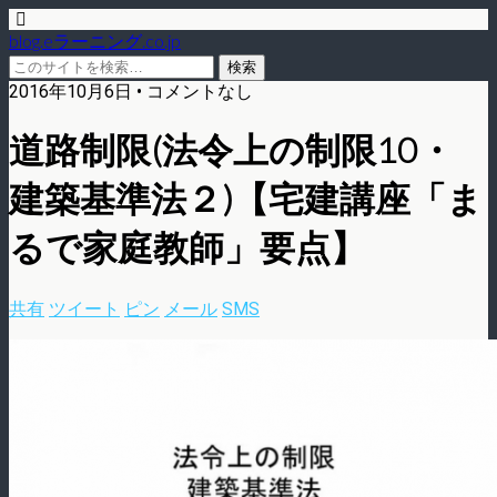
blog.eラーニング.co.jp
2016年10月6日 • コメントなし
道路制限(法令上の制限10・
建築基準法２)【宅建講座「ま
るで家庭教師」要点】
共有
ツイート
ピン
メール
SMS