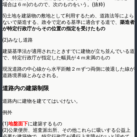
場合は６ｍ)のもので、次のものをいう。(抜粋)
5)土地を建築物の敷地として利用するため、道路法等によら
ないで築造する、政令で定める基準に適合する道で、
築造者
が特定行政庁からその位置の指定を受けたもの
(2)みなし道路
建築基準法が適用されたときすでに建物が立ち並んでいる道
で、特定行政庁が指定した幅員が４ｍ未満のもの
現況道路の中心線から水平距離２ｍずつ両側に後退した線が
道路境界線とみなされる。
道路内の建築制限
道路内に建物を建ててはいけない。
例外
(1)
地盤面下
に建築するもの
(2)公衆便所、巡査派出所、その他これらに吸いする公益上
必要な建築物で、特定行政庁が通行上支障がないと認めて、