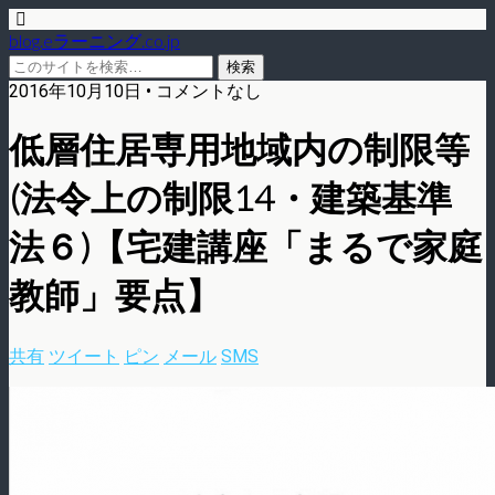
blog.eラーニング.co.jp
2016年10月10日 • コメントなし
低層住居専用地域内の制限等
(法令上の制限14・建築基準
法６)【宅建講座「まるで家庭
教師」要点】
共有
ツイート
ピン
メール
SMS