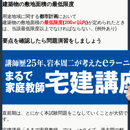
建築物の敷地面積の最低限度
用途地域に関する
都市計画
において
建築物の敷地面積の
最低限度
(
200㎡以内
)
が定められたとき
は、当該最低限度以上でなければならない。(例外あり)
要点を確認したら問題演習をしましょう
直前期は、とにかく本試験問題をこなしていくことが大切で
す。
宅建講座「まるで家庭教師」では、○×クイズ、過去問の解