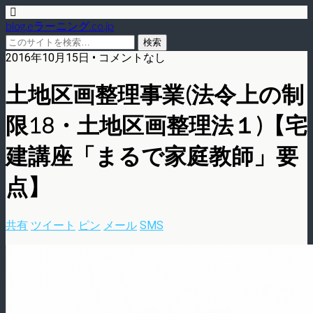
blog.eラーニング.co.jp
2016年10月15日 • コメントなし
土地区画整理事業(法令上の制
限18・土地区画整理法１)【宅
建講座「まるで家庭教師」要
点】
共有
ツイート
ピン
メール
SMS