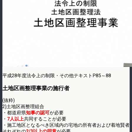
平成28年度法令上の制限・その他テキストP85～88
土地区画整理事業の施行者
(抜粋)
2)土地区画整理組合
・都道府県
知事の認可
が必要
・
7人以上
共同することが必要
・施工地区となるべき区域内の宅地の所有者および着地賢者
それぞれの
2/3以上の同意
が必要