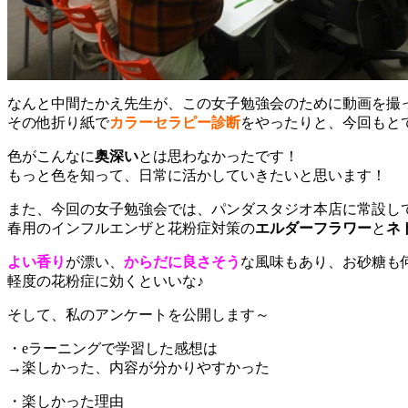
なんと中間たかえ先生が、この女子勉強会のために動画を撮
その他折り紙で
カラーセラピー診断
をやったりと、今回もと
色がこんなに
奥深い
とは思わなかったです！
もっと色を知って、日常に活かしていきたいと思います！
また、今回の女子勉強会では、パンダスタジオ本店に常設し
春用のインフルエンザと花粉症対策の
エルダーフラワー
と
ネ
よい香り
が漂い、
からだに良さそう
な風味もあり、お砂糖も
軽度の花粉症に効くといいな♪
そして、私のアンケートを公開します～
・eラーニングで学習した感想は
→楽しかった、内容が分かりやすかった
・楽しかった理由