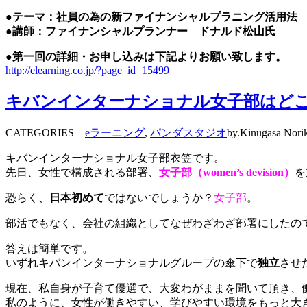
●テーマ：社員の為の新ファイナンシャルプラニング活用法
●講師：ファイナンシャルプランナー ドナルド松山氏
●第一回の詳細・お申し込みは下記よりお願い致します。
http://elearning.co.jp/?page_id=15499
キバンインターナショナル女子部はど
CATEGORIES
eラーニング
,
パンダスタジオ
by.Kinugasa Nori
キバンインターナショナル女子部衣笠です。
先日、女性で構成される部署、
女子部（women’s devision）
を
恐らく、
日本初めて
ではないでしょうか？
女子部
。
部活でもなく、会社の組織としてなぜわざわざ部署にしたの
答えは簡単です。
いずれキバンインターナショナルグループの傘下で
独立
させ
現在、私自身が子育て優選で、大変わがままを聞いて頂き、
私のように、女性が働きやすい、学びやすい環境をもっと大