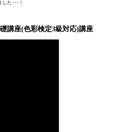
した･･･！
講座(色彩検定3級対応)講座