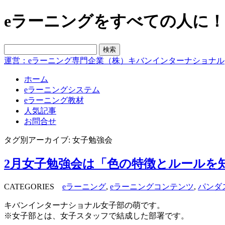
eラーニングをすべての人に！blo
運営：eラーニング専門企業（株）キバンインターナショナル
ホーム
eラーニングシステム
eラーニング教材
人気記事
お問合せ
タグ別アーカイブ: 女子勉強会
2月女子勉強会は「色の特徴とルールを
CATEGORIES
eラーニング
,
eラーニングコンテンツ
,
パンダ
キバンインターナショナル女子部の萌です。
※女子部とは、女子スタッフで結成した部署です。