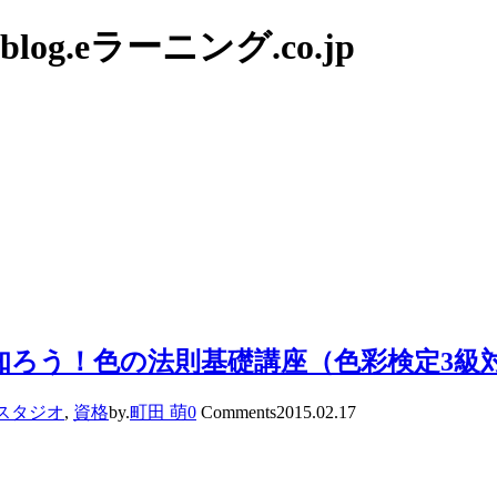
g.eラーニング.co.jp
知ろう！色の法則基礎講座（色彩検定3級
スタジオ
,
資格
by.
町田 萌
0
Comments
2015.02.17