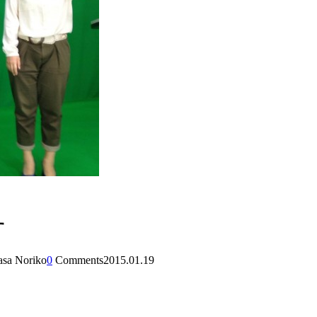
す
asa Noriko
0
Comments
2015.01.19