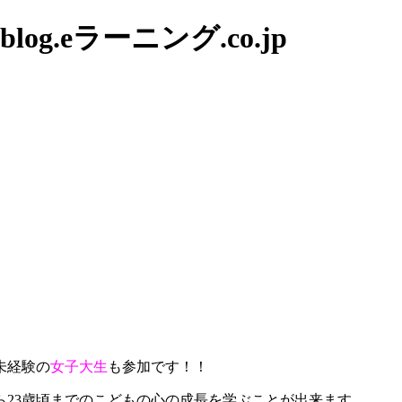
g.eラーニング.co.jp
未経験の
女子大生
も参加です！！
23歳頃までのこどもの心の成長を学ぶことが出来ます。