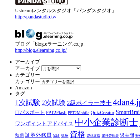
Ustreamレンタルスタジオ「パンダスタジオ」
http://pandastudio.tv/
ブログ「blog.eラーニング.co.jp」
http://blog.elearning.co.jp/
アーカイブ
アーカイブ
カテゴリー
カテゴリー
Amazon
タグ
4dan4.j
1次試験
2次試験
2級ボイラー技士
SmartBra
ITパスポート
PPT2Flash
QuizCreator
PPT2Mobile
中小企業診断士
ワンポイントアドバイス
資格
証券外務員
過去問
秋期
講座
試験
資格取得
運行管理者
野