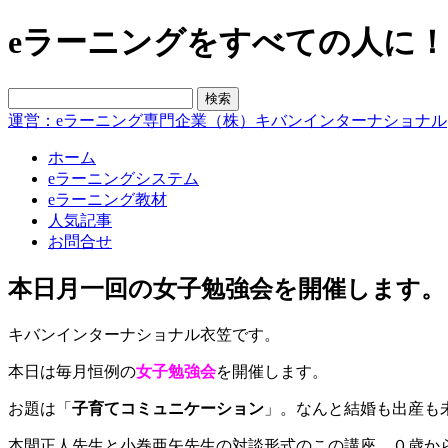
eラーニングをすべての人に！blo
運営：eラーニング専門企業（株）キバンインターナショナル
ホーム
eラーニングシステム
eラーニング教材
人気記事
お問合せ
本日月一回の女子勉強会を開催します。
キバンインターナショナル衣笠です。
本日は毎月恒例の
女子勉強会
を開催します。
お題は「
子育てコミュニケーション
」。なんと結婚も出産も
本間正人先生と小巻亜矢先生の対談形式のこの講座、０歳から