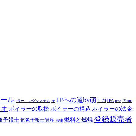
ツール
FPへの道by萌
H.28
IPA
eラーニングシステム
iPhone
FP
iPad
ジオ
ボイラーの取扱
ボイラーの構造
ボイラーの法令
登録販売者
燃料と燃焼
象予報士
気象予報士講座
法律