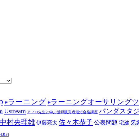
p
eラーニング
eラーニングオーサリング
Ustream
パンダスタ
in
アフロ先生と学ぶ登録販売者最短合格講座
中村央理雄
佐々木恭子
公表問題
伊藤亮太
気
宅建
村孝則