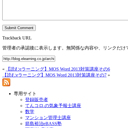
Trackback URL
管理者の承認後に表示します。無関係な内容や、リンクだけ
«
【読むeラーニング】MOS Word 2013対策講座その6
【読むeラーニング】MOS Word 2013対策講座その7
»
専用サイト
登録販売者
てんコロ.の気象予報士講座
数学
マンション管理士講座
箭島裕治eBASS塾