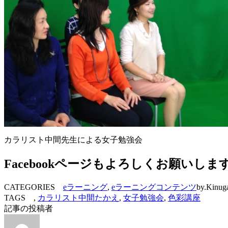
カラリスト中間先生による女子勉強会
Facebookページもよろしくお願いしま
CATEGORIES
eラーニング
,
eラーニングコンテンツ
by.Kinug
TAGS ,
カラリスト中間たかえ
,
女子勉強会
,
色彩講座
記事の投稿者