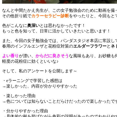
なんと中間たかえ先生が、この女子勉強会のために動画を撮
その他折り紙で
カラーセラピー診断
をやったりと、今回もと
色がこんなに
奥深い
とは思わなかったです！
もっと色を知って、日常に活かしていきたいと思います！
また、今回の女子勉強会では、パンダスタジオ本店に常設し
春用のインフルエンザと花粉症対策の
エルダーフラワー
と
ネ
よい香り
が漂い、
からだに良さそう
な風味もあり、お砂糖も
軽度の花粉症に効くといいな♪
そして、私のアンケートを公開します～
・eラーニングで学習した感想は
→楽しかった、内容が分かりやすかった
・楽しかった理由
→色については知らないことだらけだったので楽しかったで
・分かりやすかった理由
→具体的な例を挙げながら色彩の説明があったのでわかりや