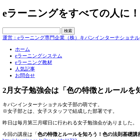
eラーニングをすべての人に！blo
運営：eラーニング専門企業（株）キバンインターナショナル
ホーム
eラーニングシステム
eラーニング教材
人気記事
お問合せ
2月女子勉強会は「色の特徴とルールを
キバンインターナショナル女子部の萌です。
※女子部とは、女子スタッフで結成した部署です。
昨日は毎月第三月曜日に行われる女子勉強会がありました。
今回の講座は「
色の特徴とルールを知ろう！色の法則基礎講