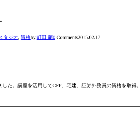
す
スタジオ
,
資格
by.
町田 萌
0
Comments
2015.02.17
した。講座を活用してCFP、宅建、証券外務員の資格を取得