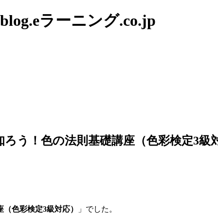
g.eラーニング.co.jp
知ろう！色の法則基礎講座（色彩検定3級
座（色彩検定3級対応）
」でした。