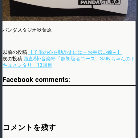
パンダスタジオ秋葉原
以前の投稿
【子供の心を動かすには～お手伝い編～】
次の投稿
西直樹e音楽塾「超初級者コース」Sallyちゃんのド
キュメンタリー13回目
Facebook comments:
コメントを残す