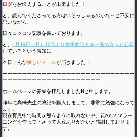
ログ
をお伝えすることが出来ました！
と、読んでくださってる方はいらっしゃるのかな～と不安に
思いながら、
日々コツコツ記事を書いております。
と、
1月19日（月）12時より女子勉強会を一般の方へも公募
しているという告知に
本日こんな
嬉しいメール
が届きました！
ーーーーーーーーーーーーーーーーーーーーーーーーーーー
ーーーーーーーーーーーーーーーーーーーー
ホームページの募集を拝見しましたNと申します。
昨年に高橋先生の簿記を購入しまして、非常に勉強になって
ます。
現在育児中で時間が思うように取れない中、
質のいいeラー
ニングを作って下さって大変ありがたいと感謝して
おりま
す。