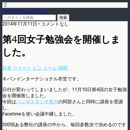
blog.eラーニング.co.jp
2014年11月11日 • コメントなし
第4回女子勉強会を開催しま
した。
共有
ツイート
ピン
メール
SMS
キバンインターナショナル衣笠です。
日付が変わってしまいましたが、11月10日第4回の女子勉強
会を開催致しました。
今回は
パンダスタジオ香川
の阿部さんと同時に講座を受講
し、
Facetimeを使い会議中継しました。
300弱ある弊社の講座の中から、毎回多数決で決めるのです