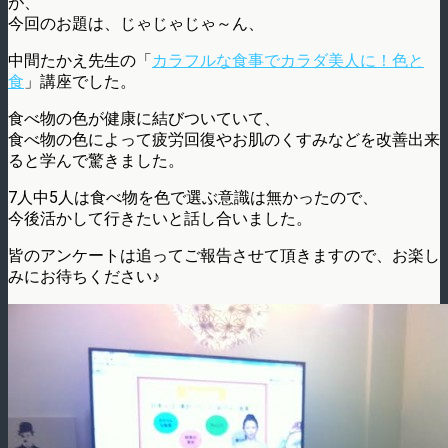
が、
今回のお題は、じゃじゃじゃ～ん、
中間たかえ先生の「
カラフルな食事でカラダ美人に！色と
食
」講座でした。
食べ物の色が健康に結びついていて、
食べ物の色によって疲労回復やお肌のくすみなどを改善出来
ると学んで驚きました。
7人中5人は食べ物を色で選ぶ意識は無かったので、
今後活かして行きたいと話し合いました。
皆のアンケートは追ってご報告させて頂きますので、お楽し
みにお待ちください♪