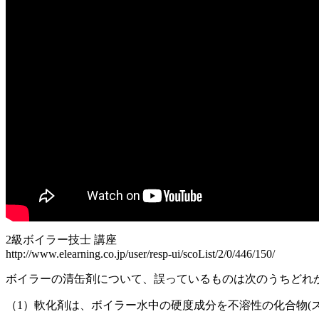
2級ボイラー技士 講座
http://www.elearning.co.jp/user/resp-ui/scoList/2/0/446/150/
ボイラーの清缶剤について、誤っているものは次のうちどれ
（1）軟化剤は、ボイラー水中の硬度成分を不溶性の化合物(