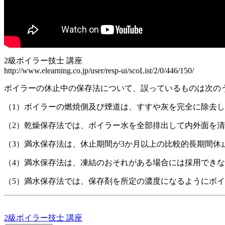
2級ボイラー技士 講座
http://www.elearning.co.jp/user/resp-ui/scoList/2/0/446/150/
ボイラーの休止中の保存法について、誤っているものは次の
（1）ボイラーの燃焼側及び煙道は、すすや灰を完全に除去
（2）乾燥保存法では、ボイラー水を全部排出して内外面を
（3）満水保存法は、休止期間が3か月以上の比較的長期間休
（4）満水保存法は、凍結のおそれがある場合には採用でき
（5）満水保存法では、保存剤を所定の濃度になるようにボ
2級ボイラー技士 講座