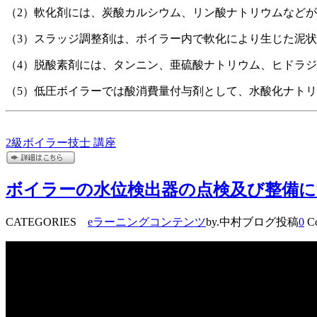
（2）軟化剤には、炭酸カルシウム、リン酸ナトリウムなど
（3）スラッジ調整剤は、ボイラー内で軟化により生じた泥
（4）脱酸素剤には、タンニン、亜硫酸ナトリウム、ヒドラ
（5）低圧ボイラーでは酸消費量付与剤として、水酸化ナト
2級ボイラー技士 講座
ボイラーの水位検出器の点検及び整備
CATEGORIES
eラーニングコンテンツ
by.中村ブログ投稿
0
Co