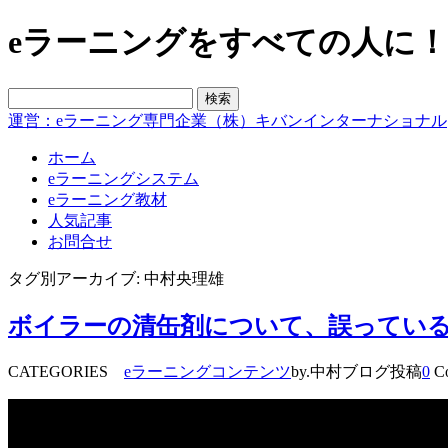
eラーニングをすべての人に！blo
運営：eラーニング専門企業（株）キバンインターナショナル
ホーム
eラーニングシステム
eラーニング教材
人気記事
お問合せ
タグ別アーカイブ: 中村央理雄
ボイラーの清缶剤について、誤ってい
CATEGORIES
eラーニングコンテンツ
by.中村ブログ投稿
0
Co