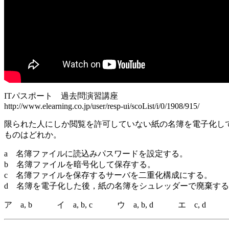
ITパスポート 過去問演習講座
http://www.elearning.co.jp/user/resp-ui/scoList/i/0/1908/915/
限られた人にしか閲覧を許可していない紙の名簿を電子化し
ものはどれか。
a 名簿ファイルに読込みパスワードを設定する。
b 名簿ファイルを暗号化して保存する。
c 名簿ファイルを保存するサーバを二重化構成にする。
d 名簿を電子化した後，紙の名簿をシュレッダーで廃棄す
ア a, b イ a, b, c ウ a, b, d エ c, d