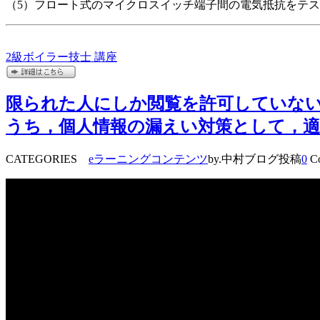
（5）フロート式のマイクロスイッチ端子間の電気抵抗をテ
2級ボイラー技士 講座
限られた人にしか閲覧を許可していない
うち，個人情報の漏えい対策として，適
CATEGORIES
eラーニングコンテンツ
by.中村ブログ投稿
0
Co