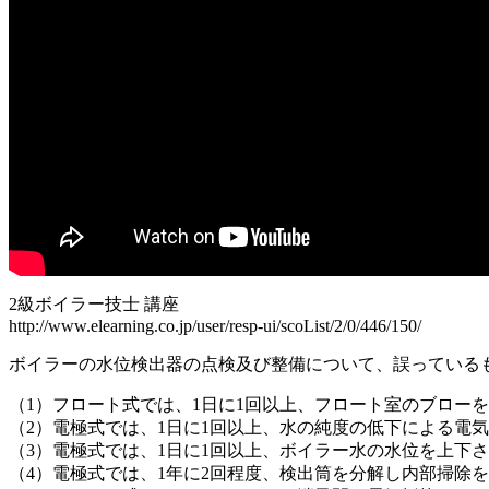
2級ボイラー技士 講座
http://www.elearning.co.jp/user/resp-ui/scoList/2/0/446/150/
ボイラーの水位検出器の点検及び整備について、誤っている
（1）フロート式では、1日に1回以上、フロート室のブロー
（2）電極式では、1日に1回以上、水の純度の低下による電
（3）電極式では、1日に1回以上、ボイラー水の水位を上下
（4）電極式では、1年に2回程度、検出筒を分解し内部掃除