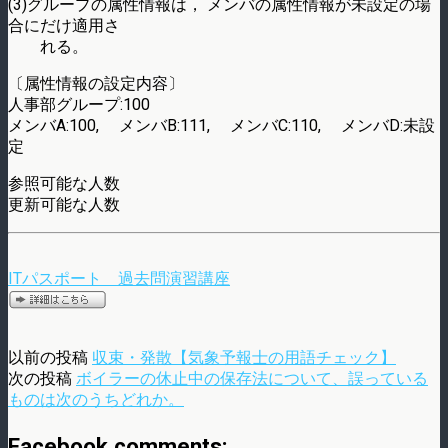
(3)グループの属性情報は， メンバの属性情報が未設定の場
合にだけ適用さ
れる。
〔属性情報の設定内容〕
人事部グループ:100
メンバA:100, メンバB:111, メンバC:110, メンバD:未設
定
参照可能な人数
更新可能な人数
ITパスポート 過去問演習講座
以前の投稿
収束・発散【気象予報士の用語チェック】
次の投稿
ボイラーの休止中の保存法について、誤っている
ものは次のうちどれか。
Facebook comments: