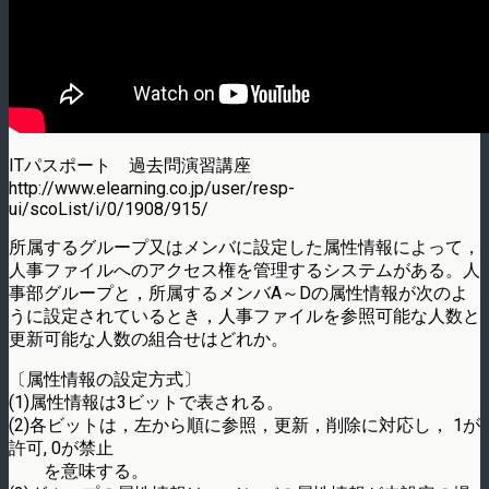
ITパスポート 過去問演習講座
http://www.elearning.co.jp/user/resp-
ui/scoList/i/0/1908/915/
所属するグループ又はメンバに設定した属性情報によって，
人事ファイルへのアクセス権を管理するシステムがある。人
事部グループと，所属するメンバA～Dの属性情報が次のよ
うに設定されているとき，人事ファイルを参照可能な人数と
更新可能な人数の組合せはどれか。
〔属性情報の設定方式〕
(1)属性情報は3ビットで表される。
(2)各ビットは，左から順に参照，更新，削除に対応し， 1が
許可, 0が禁止
を意味する。