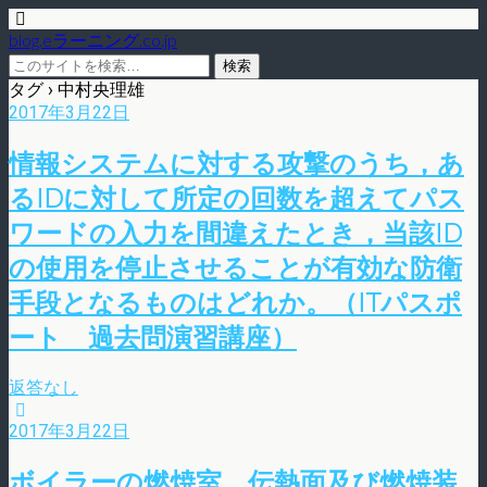
blog.eラーニング.co.jp
タグ › 中村央理雄
2017年3月22日
情報システムに対する攻撃のうち，あ
るIDに対して所定の回数を超えてパス
ワードの入力を間違えたとき，当該ID
の使用を停止させることが有効な防衛
手段となるものはどれか。（ITパスポ
ート 過去問演習講座）
返答なし
2017年3月22日
ボイラーの燃焼室、伝熱面及び燃焼装