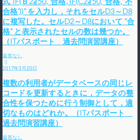
式”IF(Ｂ2≧50, ‘合格’, IF(C2≧50, ‘合格’, ‘不
合格’))” を入力し，それをセルD3～D8
に複写した。セルD2～D8において “合
格” と表示されたセルの数は幾つか。
（ITパスポート 過去問演習講座）
返答なし
2017年3月20日
複数の利用者がデータベースの同じレ
コードを更新するときに，データの整
合性を保つために行う制御として，適
切なものはどれか。（ITパスポート
過去問演習講座）
返答なし