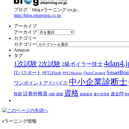
ブログ「blog.eラーニング.co.jp」
http://blog.elearning.co.jp/
アーカイブ
アーカイブ
カテゴリー
カテゴリー
Amazon
タグ
4dan4.j
1次試験
2次試験
2級ボイラー技士
SmartBra
ITパスポート
PPT2Flash
QuizCreator
PPT2Mobile
中小企業診断士
ワンポイントアドバイス
資格
証券外務員
過去問
秋期
講座
試験
資格取得
運行管理者
野
eラーニング情報