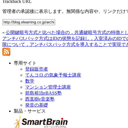
Trackback URL
管理者の承認後に表示します。無関係な内容や、リンクだけ
«
公開鍵暗号方式と比べた場合の，共通鍵暗号方式の特徴とし
アンチパスバック方式はIDの状態を記録し，入室済みのIDで
限について，アンチパスパック方式を導入することで実現でき
専用サイト
登録販売者
てんコロ.の気象予報士講座
数学
マンション管理士講座
箭島裕治eBASS塾
西直樹e音楽塾
発音の基礎
製品・サービス