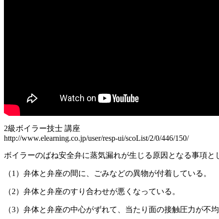
2級ボイラー技士 講座
http://www.elearning.co.jp/user/resp-ui/scoList/2/0/446/150/
ボイラーのばね安全弁に蒸気漏れが生じる原因となる事項と
（1）弁体と弁座の間に、ごみなどの異物が付着している。
（2）弁体と弁座のすり合わせが悪くなっている。
（3）弁体と弁座の中心がずれて、当たり面の接触圧力が不