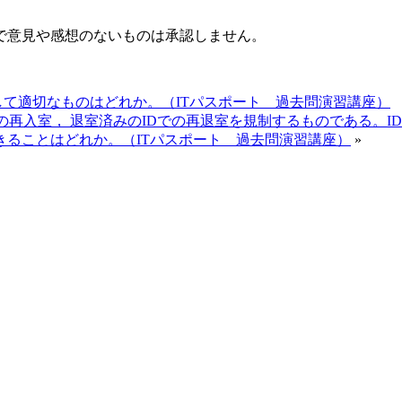
で意見や感想のないものは承認しません。
て適切なものはどれか。（ITパスポート 過去問演習講座）
の再入室， 退室済みのIDでの再退室を規制するものである。
ることはどれか。（ITパスポート 過去問演習講座）
»