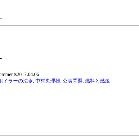
る。
す
mments
2017.04.06
ボイラーの法令
,
中村央理雄
,
公表問題
,
燃料と燃焼