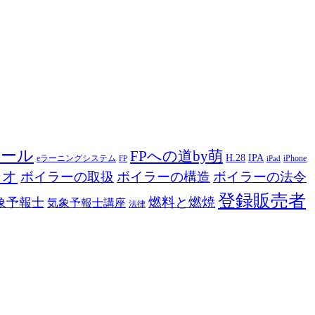
ツール
FPへの道by萌
H.28
IPA
eラーニングシステム
iPhone
FP
iPad
ジオ
ボイラーの取扱
ボイラーの構造
ボイラーの法令
登録販売者
燃料と燃焼
象予報士
気象予報士講座
法律