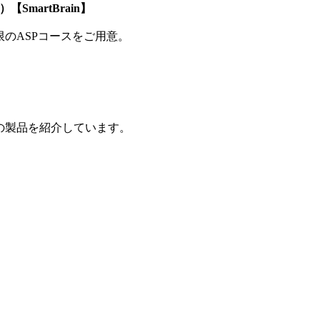
SmartBrain】
制限のASPコースをご用意。
の製品を紹介しています。