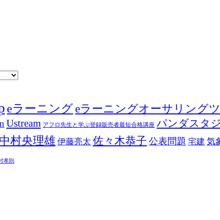
p
eラーニング
eラーニングオーサリング
Ustream
パンダスタ
in
アフロ先生と学ぶ登録販売者最短合格講座
中村央理雄
佐々木恭子
公表問題
伊藤亮太
気
宅建
村孝則