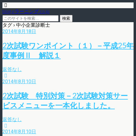
blog.eラーニング.co.jp
タグ › 中小企業診断士
2014年8月18日
2次試験ワンポイント（１）－平成25年
度事例Ⅱ 解説１
返答なし
2014年8月10日
2次試験 特別対策－2次試験対策サー
ビスメニューを一本化しました。
返答なし
2014年8月10日