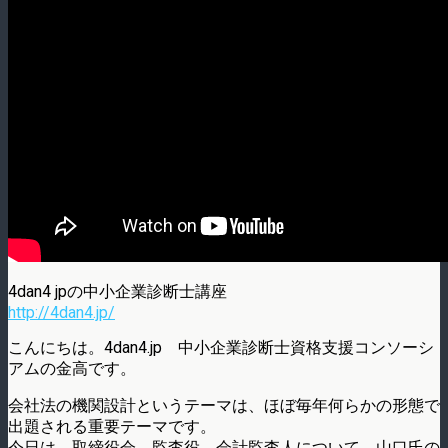
4dan4 jpの中小企業診断士講座
http://4dan4.jp/
こんにちは。4dan4.jp 中小企業診断士資格支援コンソーシ
アムの金高です。
会社法の機関設計というテーマは、ほぼ毎年何らかの形態で
出題される重要テーマです。
今日は、取締役会、監査役、会計監査人について、山口氏の