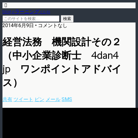
blog.eラーニング.co.jp
2014年6月9日 • コメントなし
経営法務 機関設計その２
（中小企業診断士 4dan4
jp ワンポイントアドバイ
ス）
共有
ツイート
ピン
メール
SMS