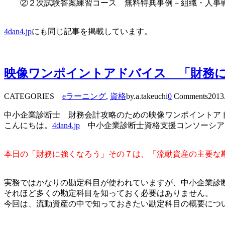
②２次試験答案練習コース 無料特典事例－組織・人事
4dan4.jp
にも同じ記事を掲載しています。
映像ワンポイントアドバイス 「財務
CATEGORIES
eラーニング
,
資格
by.a.takeuchi
0
Comments
2013
中小企業診断士 財務会計攻略のための映像ワンポイントア
こんにちは。
4dan4.jp
中小企業診断士資格支援コンソーシア
本日の「財務に強くなろう」その７は、「流動資産の主要な
実務ではかなりの勘定科目が使われていますが、中小企業診
それほど多くの勘定科目を知っておく必要はありません。
今回は、流動資産の中で知っておきたい勘定科目の概要につ