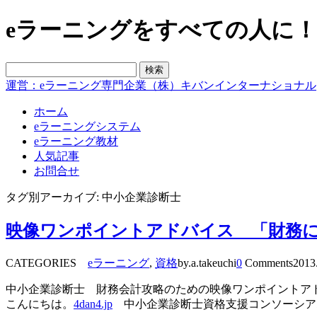
eラーニングをすべての人に！blo
運営：eラーニング専門企業（株）キバンインターナショナル
ホーム
eラーニングシステム
eラーニング教材
人気記事
お問合せ
タグ別アーカイブ: 中小企業診断士
映像ワンポイントアドバイス 「財務
CATEGORIES
eラーニング
,
資格
by.a.takeuchi
0
Comments
2013
中小企業診断士 財務会計攻略のための映像ワンポイントア
こんにちは。
4dan4.jp
中小企業診断士資格支援コンソーシア