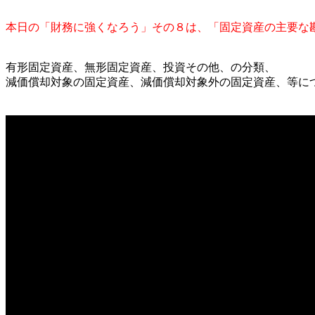
本日の「財務に強くなろう」その８は、「固定資産の主要な
有形固定資産、無形固定資産、投資その他、の分類、
減価償却対象の固定資産、減価償却対象外の固定資産、等に