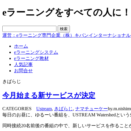
eラーニングをすべての人に！blo
運営：eラーニング専門企業（株）キバンインターナショナル
ホーム
eラーニングシステム
eラーニング教材
人気記事
お問合せ
きばらじ
今月始まる新サービスが決定
CATEGORIES
Ustream
,
きばらじ
,
ナマチューケー
by.m.nishim
毎日のお昼に、ゆるーい番組を、USTREAM Watershe
同時接続20名前後の番組の中で、新しいサービスを作ること