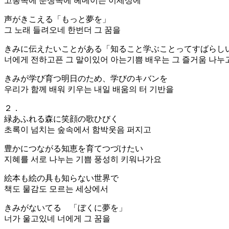
고통속에 분쟁속에 헤메이는 이세상에
声がきこえる「もっと夢を」
그 노래 들려오네 한번더 그 꿈을
きみに伝えたいことがある「知ること学ぶことってすばらし
너에게 전하고픈 그 말이있어 아는기쁨 배우는 그 즐거움 나누
きみが学び育つ明日のため、学びのキバンを
우리가 함께 배워 키우는 내일 배움의 터 기반을
２．
緑あふれる森に笑顔の歌ひびく
초록이 넘치는 숲속에서 함박웃음 퍼지고
豊かにつながる知恵を育てつづけたい
지혜를 서로 나누는 기쁨 풍성히 키워나가요
絵本も絵の具も知らない世界で
책도 물감도 모르는 세상에서
きみがないてる 「ぼくに夢を」
너가 울고있네 너에게 그 꿈을