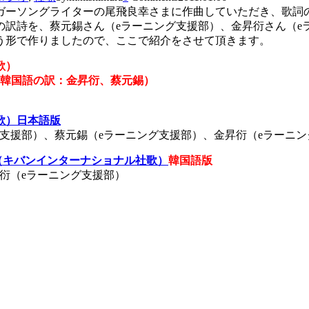
ガーソングライターの尾飛良幸さまに作曲していただき、歌詞
の訳詩を、蔡元錫さん（eラーニング支援部）、金昇衍さん（e
う形で作りましたので、ここで紹介をさせて頂きます。
歌）
 韓国語の訳：金昇衍、蔡元錫）
歌）日本語版
支援部）、蔡元錫（eラーニング支援部）、金昇衍（eラーニン
」（キバンインターナショナル社歌）
韓国語版
衍（eラーニング支援部）