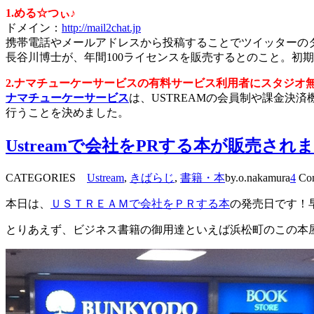
1.める☆つぃ♪
ドメイン：
http://mail2chat.jp
携帯電話やメールアドレスから投稿することでツイッターの
長谷川博士が、年間100ライセンスを販売するとのこと。初
2.ナマチューケーサービスの有料サービス利用者にスタジオ
ナマチューケーサービス
は、USTREAMの会員制や課金決
行うことを決めました。
Ustreamで会社をPRする本が販売され
CATEGORIES
Ustream
,
きばらじ
,
書籍・本
by.o.nakamura
4
Co
本日は、
ＵＳＴＲＥＡＭで会社をＰＲする本
の発売日です！
とりあえず、ビジネス書籍の御用達といえば浜松町のこの本