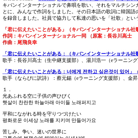
キバンインターナショナルで鼻唄を歌い、それをマルチシン
とに、みんなで作詞をしました。その日本語の歌詞に韓国語
を録音しました。社員で協力して私達の思いを「社歌」とい
「君に伝えたいことがある」（キバンインターナショナル社
作詞：キバンインターナショナル一同 （原案：長谷川高士
作曲：尾飛良幸
「君に伝えたいことがある：（キバンインターナショナル社
歌手：長谷川高士（生中継支援部）、湯川浩一（eラーニング
「君に伝えたいことがある：너에게 전하고 싶은것이 있어
歌手（ならびに訳詩）：蔡元錫（eラーニング支援部）、金昇
１．
光あふれる空に子供の声ひびく
햇살이 찬란한 하늘아래 아이들 노래퍼지고
平和にながれる時を守りつづけたい
평화로운 이세상 노래를 지키며 만들어가요
苦しみ、争い、迷いの世界に