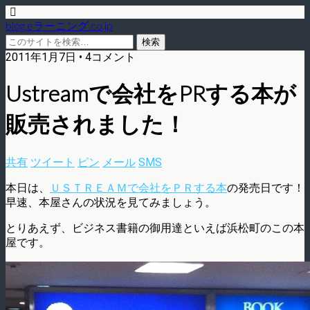
blog.eラーニング.co.jp
2011年1月7日 • 4コメント
Ustreamで会社をPRする本が
販売されました！
共有
ツイート
ピン
メール
SMS
本日は、
ＵＳＴＲＥＡＭで会社をＰＲする本
の発売日です！
早速、本屋さんの状況を見てみましょう。
とりあえず、ビジネス書籍の御用達といえば浜松町のこの本
屋です。