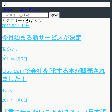
blog.eラーニング.co.jp
カテゴリー ›
きばらじ
2011年1月12日
今月始まる新サービスが決定
返答なし
2011年1月7日
Ustreamで会社をPRする本が販売され
ました！
4レス
2011年1月6日
「君に伝えたいことがある」（日本語