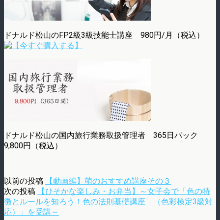
ドナルド松山のFP2級3級技能士講座 980円/月（税込）
ドナルド松山の国内旅行業務取扱管理者 365日パック
9,800円（税込）
以前の投稿
【動画編】萌のおすすめ講座その３
次の投稿
【ひそかな楽しみ・お弁当】～女子会で「色の特
徴とルールを知ろう！色の法則基礎講座 （色彩検定3級対
応）」を受講～