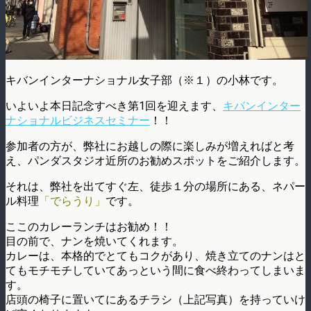
キバンインターナショナル女子部（※１）の小林です。
いよいよ本日記念すべき第1回を迎えます、
キバンインター
ナショナルビジネスセミナー
！！
参加者の方が、弊社にお越しの際に楽しみが増えればと考
え、パンダスタジオ近所のお勧めスポットをご紹介します。
それは、弊社を出てすぐ左、徒歩１分の場所にある、ネパー
ル料理
「でらうり」
です。
ここのカレーランチはお勧め！！
目の前で、ナンを焼いてくれます。
カレーは、本格的でとてもコクがあり、焼き立てのナンはと
てもモチモチしていてあっという間に食べ終わってしまいま
す。
店頭の椅子に置いてにあるチラシ（上記写真）を持っていけ