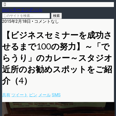
blog.eラーニング.co.jp
2015年2月18日 • コメントなし
【ビジネスセミナーを成功さ
せるまで100の努力】～「で
らうり」のカレー～スタジオ
近所のお勧めスポットをご紹
介（4）
共有
ツイート
ピン
メール
SMS