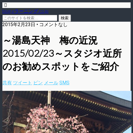
blog.eラーニング.co.jp
2015年2月23日 • コメントなし
～湯島天神 梅の近況
2015/02/23～スタジオ近所
のお勧めスポットをご紹介
共有
ツイート
ピン
メール
SMS