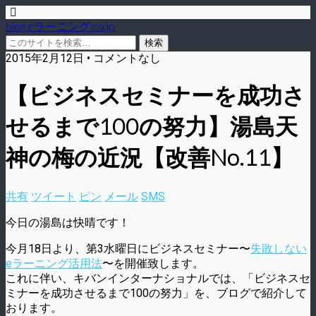
blog.eラーニング.co.jp
2015年2月12日 • コメントなし
【ビジネスセミナーを成功さ
せるまで100の努力】湯島天
神の梅の近況【改善No.11】
共有
ツイート
ピン
メール
SMS
今日の湯島は快晴です！
今月18日より、第3水曜日にビジネスセミナー〜
失敗しない
eラーニング活用法
〜を開催致します。
これに伴い、キバンインターナショナルでは、「ビジネスセ
ミナーを成功させるまで100の努力」を、ブログで紹介して
おります。