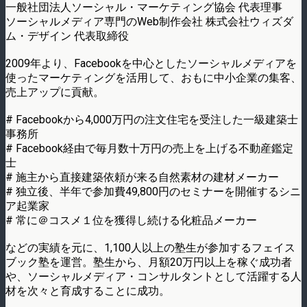
一般社団法人ソーシャル・マーケティング協会 代表理事
ソーシャルメディア専門のWeb制作会社 株式会社ウィズダ
ム・デザイン 代表取締役
2009年より、Facebookを中心としたソーシャルメディアを
使ったマーケティングを活用して、おもに中小企業の集客、
売上アップに貢献。
# Facebookから4,000万円の注文住宅を受注した一級建築士
事務所
# Facebook経由で毎月数十万円の売上を上げる不動産鑑定
士
# 施主から直接建築依頼が来る自然素材の建材メーカー
# 独立後、半年で参加費49,800円のセミナーを開催するシニ
ア起業家
# 常に＠コスメ１位を獲得し続ける化粧品メーカー
などの実績を元に、1,100人以上の塾生が参加するフェイス
ブック塾を運営。塾生から、月額20万円以上を稼ぐ成功者
や、ソーシャルメディア・コンサルタントとして活躍する人
材を次々と育成することに成功。