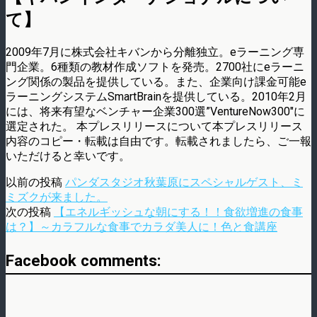
て】
2009年7月に株式会社キバンから分離独立。eラーニング専
門企業。6種類の教材作成ソフトを発売。2700社にeラーニ
ング関係の製品を提供している。また、企業向け課金可能e
ラーニングシステムSmartBrainを提供している。2010年2月
には、将来有望なベンチャー企業300選”VentureNow300″に
選定された。 本プレスリリースについて本プレスリリース
内容のコピー・転載は自由です。転載されましたら、ご一報
いただけると幸いです。
以前の投稿
パンダスタジオ秋葉原にスペシャルゲスト、ミ
ミズクが来ました。
次の投稿
【エネルギッシュな朝にする！！食欲増進の食事
は？】～カラフルな食事でカラダ美人に！色と食講座
Facebook comments: