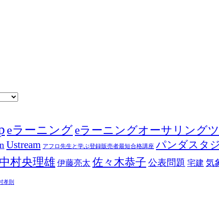
p
eラーニング
eラーニングオーサリング
Ustream
パンダスタ
in
アフロ先生と学ぶ登録販売者最短合格講座
中村央理雄
佐々木恭子
公表問題
伊藤亮太
気
宅建
村孝則