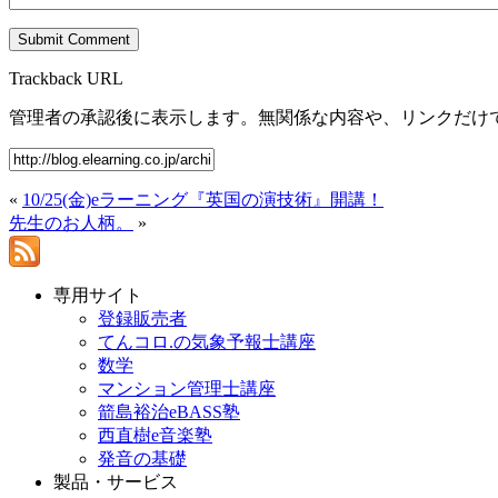
Trackback URL
管理者の承認後に表示します。無関係な内容や、リンクだけ
«
10/25(金)eラーニング『英国の演技術』開講！
先生のお人柄。
»
専用サイト
登録販売者
てんコロ.の気象予報士講座
数学
マンション管理士講座
箭島裕治eBASS塾
西直樹e音楽塾
発音の基礎
製品・サービス