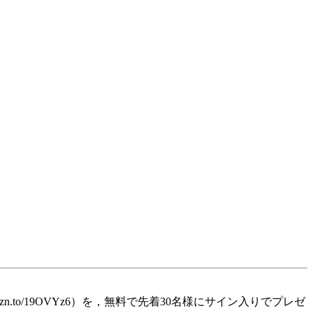
mzn.to/19OVYz6）を，無料で先着30名様にサイン入りでプレゼ