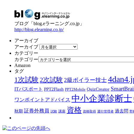
ブログ「blog.eラーニング.co.jp」
http://blog.elearning.co.jp/
アーカイブ
アーカイブ
カテゴリー
カテゴリー
Amazon
タグ
4dan4.j
1次試験
2次試験
2級ボイラー技士
SmartBra
ITパスポート
PPT2Flash
QuizCreator
PPT2Mobile
中小企業診断士
ワンポイントアドバイス
資格
証券外務員
過去問
秋期
講座
試験
資格取得
運行管理者
野