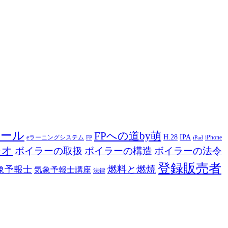
ツール
FPへの道by萌
H.28
IPA
eラーニングシステム
iPhone
FP
iPad
ジオ
ボイラーの取扱
ボイラーの構造
ボイラーの法令
登録販売者
燃料と燃焼
象予報士
気象予報士講座
法律