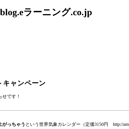
g.eラーニング.co.jp
トキャンペーン
らせです！
上がっちゃう
という世界気象カレンダー（定価3150円 http://a