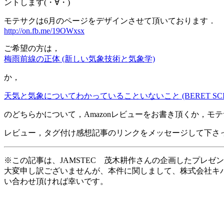
ントします(・∀・)
モテサクは6月のページをデザインさせて頂いております．
http://on.fb.me/19OWxsx
ご希望の方は，
梅雨前線の正体 (新しい気象技術と気象学)
か，
天気と気象についてわかっていることいないこと (BERET SCIE
のどちらかについて，Amazonレビューをお書き頂くか，モテ
レビュー，タグ付け感想記事のリンクをメッセージして下さ
※この記事は、JAMSTEC 茂木耕作さんの企画したプレゼ
大変申し訳ございませんが、本件に関しまして、株式会社キ
い合わせ頂ければ幸いです。