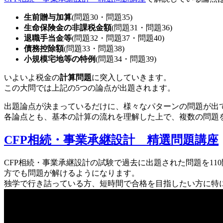
生前贈与加算
(問題30・問題35)
生命保険金の非課税金額
(問題31・問題36)
退職手当金等
(問題32・問題37・問題40)
債務控除額
(問題33・問題38)
小規模宅地等の特例
(問題34・問題39)
いよいよ税金の
計算問題
に突入していきます。
この大問では上記の5つの論点が出題されます。
出題論点が決まっているだけに、様々なパターンの問題が出
各論点とも、基本の計算の流れを理解した上で、複数の問題
CFP相続・事業承継設計 精選問題講座
CFP相続・事業承継設計の試験で過去に出題された問題を11
方でも問題が解けるようになります。
独学で行き詰っている方、短時間で合格を目指したい方に特