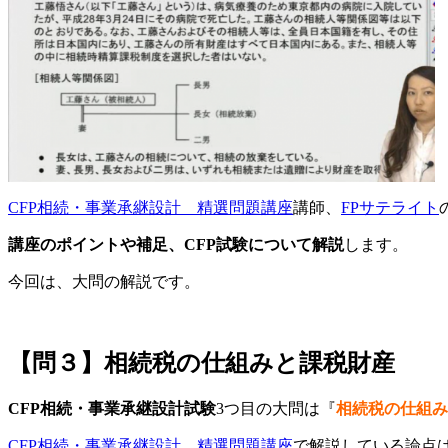
CFP相続・事業承継設計 精選問題講座
講師、
FPサテライト
講座のポイントや補足、CFP試験について解説
します。
今回は、大問の解説です。
【問３】相続税の仕組みと課税財産
CFP相続・事業承継設計試験
3つ目の大問は『
相続税の仕組み
CFP相続・事業承継設計 精選問題講座
で解説している論点