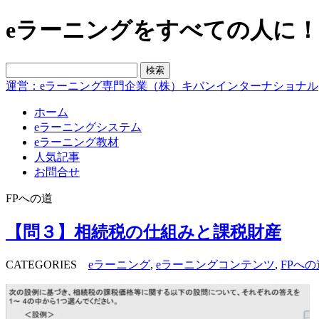
eラーニングをすべての人に！blo
運営：eラーニング専門企業（株）キバンインターナショナル
ホーム
eラーニングシステム
eラーニング教材
人気記事
お問合せ
FPへの道
【問３】相続税の仕組みと課税財産
CATEGORIES
eラーニング
,
eラーニングコンテンツ
,
FPへの