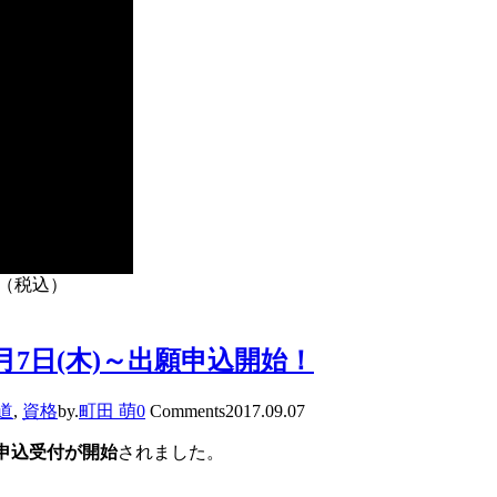
円（税込）
9月7日(木)～出願申込開始！
道
,
資格
by.
町田 萌
0
Comments
2017.09.07
申込受付が開始
されました。