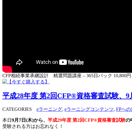
CFP相続事業承継設計 精選問題講座 – 365日パック 10,800
平成28年度 第2回CFP®資格審査試験、
CATEGORIES
eラーニング
,
eラーニングコンテンツ
,
FPへの
本日
9月7日(木)から、
平成29年度 第2回CFP®資格審査試験
の
受験される方はお忘れなく！