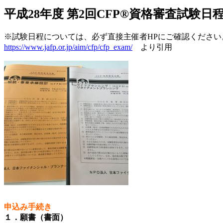
平成28年度 第2回CFP®資格審査試験日
※試験日程については、必ず直接主催者HPにご確認ください
https://www.jafp.or.jp/aim/cfp/cfp_exam/
より引用
申込み手続き
１．願書（書面）