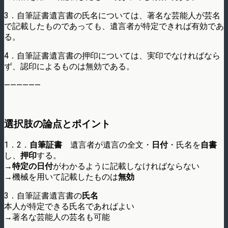
3．自筆証書遺言書の氏名については、著名な芸能人が芸名
で記載したものであっても、遺言者が特定できれば有効であ
る。
4．自筆証書遺言書の押印については、実印でなければなら
ず、認印によるものは無効である。
——————
選択肢の論点とポイント
1．2．
自筆証書
遺言者が遺言の全文・
日付
・氏名を
自書
し、
押印
する。
→
特定の日付
がわかるように記載しなければならない
→機械を用いて記載したものは
無効
3．自筆証書遺言書の
氏名
本人が特定できる氏名であればよい
→著名な芸能人の芸名も可能