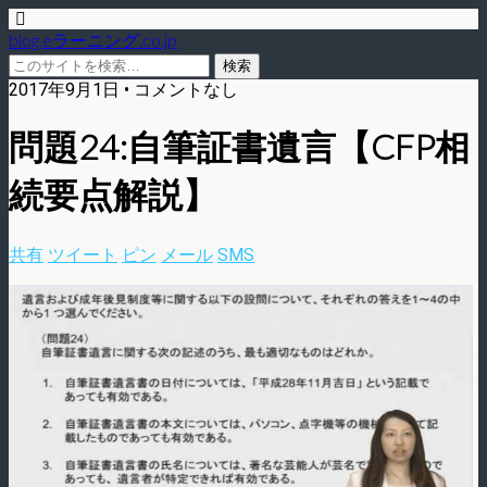
blog.eラーニング.co.jp
2017年9月1日 • コメントなし
問題24:自筆証書遺言【CFP相
続要点解説】
共有
ツイート
ピン
メール
SMS