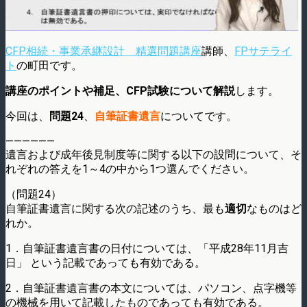
CFP相続・事業承継設計 精選問題講座
講師、
FPサテライ
ト
の町田です。
講座のポイントや補足、CFP試験について解説
します。
今回は、
問題24
、
自筆証書遺言
についてです。
——————
遺言および成年後見制度等に関する以下の設問について、そ
れぞれの答えを1～4の中から1つ選んでください。
（問題24）
自筆証書遺言に関する次の記述のうち、最も
適切
なものはど
れか。
1．自筆証書遺言書の日付については、「平成28年11月吉
日」 という記載であっても有効である。
2．自筆証書遺言書の本文については、パソコン、点字機等
の機械を用いて記載したものであっても有効である。