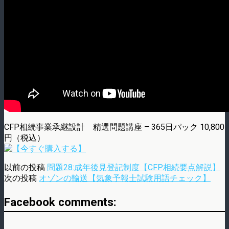
CFP相続事業承継設計 精選問題講座 – 365日パック 10,800
円（税込）
以前の投稿
問題28:成年後見登記制度【CFP相続要点解説】
次の投稿
オゾンの輸送【気象予報士試験用語チェック】
Facebook comments: