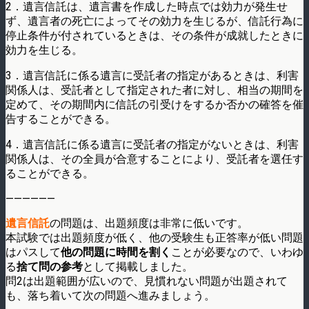
2．遺言信託は、遺言書を作成した時点では効力が発生せ
ず、遺言者の死亡によってその効力を生じるが、信託行為に
停止条件が付されているときは、その条件が成就したときに
効力を生じる。
3．遺言信託に係る遺言に受託者の指定があるときは、利害
関係人は、受託者として指定された者に対し、相当の期間を
定めて、その期間内に信託の引受けをするか否かの確答を催
告することができる。
4．遺言信託に係る遺言に受託者の指定がないときは、利害
関係人は、その全員が合意することにより、受託者を選任す
ることができる。
——————
遺言信託
の問題は、出題頻度は非常に低いです。
本試験では出題頻度が低く、他の受験生も正答率が低い問題
はパスして
他の問題に時間を割く
ことが必要なので、いわゆ
る
捨て問の参考
として掲載しました。
問2は出題範囲が広いので、見慣れない問題が出題されて
も、落ち着いて次の問題へ進みましょう。