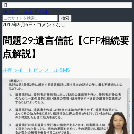
blog.eラーニング.co.jp
2017年9月6日 • コメントなし
問題29:遺言信託【CFP相続要
点解説】
共有
ツイート
ピン
メール
SMS