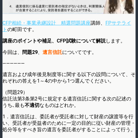
CFP相続・事業承継設計 精選問題講座
講師、
FPサテライ
ト
の町田です。
講座のポイントや補足、CFP試験について解説
します。
今回は、
問題29
、
遺言信託
についてです。
——————
遺言および成年後見制度等に関する以下の設問について、そ
れぞれの答えを1～4の中から1つ選んでください。
（問題29）
信託法第3条第2号に規定する遺言信託に関する次の記述の
うち､最も
不適切
なものはどれか。
1．遺言信託は、委託者が受託者に対して財産の譲渡等を行
い、受託者が受益者のために一定の目的に従い財産の管理・
処分等をすべき旨の遺言を委託者がすることによって行う。