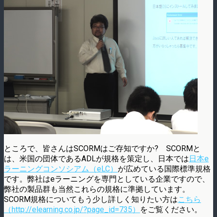
ところで、皆さんはSCORMはご存知ですか? SCORMと
は、米国の団体であるADLが規格を策定し、日本では
日本e
ラーニングコンソシアム（eLC）
が広めている国際標準規格
です。弊社はeラーニングを専門としている企業ですので、
弊社の製品群も当然これらの規格に準拠しています。
SCORM規格についてもう少し詳しく知りたい方は
こちら
（http://elearning.co.jp/?page_id=735）
をご覧ください。