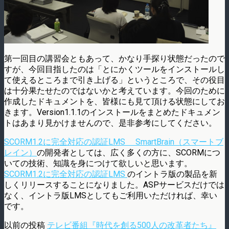
第一回目の講習会ともあって、かなり手探り状態だったので
すが、今回目指したのは「とにかくツールをインストールし
て使えるところまで引き上げる」というところで、その役目
は十分果たせたのではないかと考えています。今回のために
作成したドキュメントを、皆様にも見て頂ける状態にしてお
きます。Version1.1.1のインストールをまとめたドキュメン
トはあまり見かけませんので、是非参考にしてください。
SCORM1.2に完全対応の認証LMS SmartBrain（スマートブ
レイン）
の開発者としては、広く多くの方に、SCORMにつ
いての技術、知識を身につけて欲しいと思います。
SCORM1.2に完全対応の認証LMS
のイントラ版の製品を新
しくリリースすることになりました。ASPサービスだけでは
なく、イントラ版LMSとしてもご利用いただければ、幸い
です。
以前の投稿
テレビ番組『時代を創る500人の改革者たち』