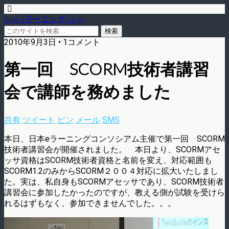
blog.eラーニング.co.jp
2010年9月3日 • 1コメント
第一回 SCORM技術者講習
会で講師を務めました
共有
ツイート
ピン
メール
SMS
本日、日本eラーニングコンソシアム主催で第一回 SCORM
技術者講習会が開催されました。 本日より、SCORMアセ
ッサ資格はSCORM技術者資格と名前を変え、対応範囲も
SCORM1.2のみからSCORM２００４対応に拡大いたしまし
た。実は、私自身もSCORMアセッサであり、SCORM技術者
講習会に参加したかったのですが、教える側が試験を受けら
れるはずもなく、参加できませんでした。。。