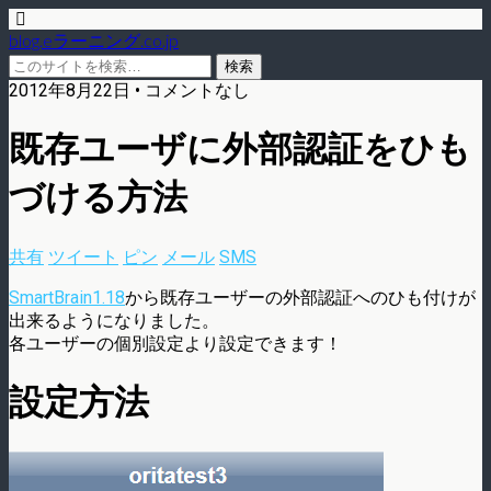
blog.eラーニング.co.jp
2012年8月22日 • コメントなし
既存ユーザに外部認証をひも
づける方法
共有
ツイート
ピン
メール
SMS
SmartBrain1.18
から既存ユーザーの外部認証へのひも付けが
出来るようになりました。
各ユーザーの個別設定より設定できます！
設定方法