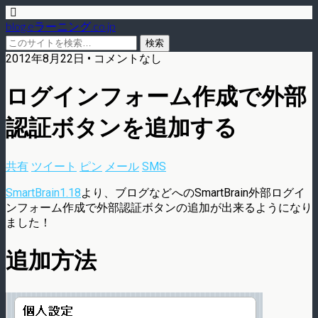
blog.eラーニング.co.jp
2012年8月22日 • コメントなし
ログインフォーム作成で外部
認証ボタンを追加する
共有
ツイート
ピン
メール
SMS
SmartBrain1.18
より、ブログなどへのSmartBrain外部ログイ
ンフォーム作成で外部認証ボタンの追加が出来るようになり
ました！
追加方法