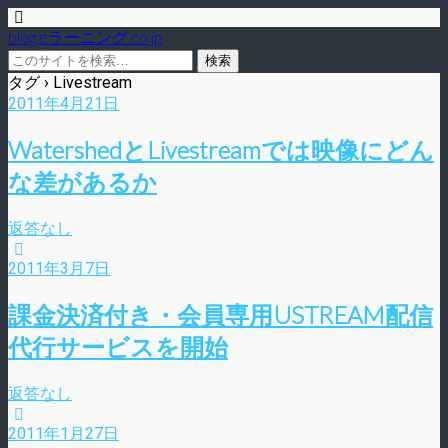
blog.eラーニング.co.jp
タグ › Livestream
2011年4月21日
WatershedとLivestreamでは映像にどん
な差があるか
返答なし
2011年3月7日
課金決済付き・会員専用USTREAM配信
代行サービスを開始
返答なし
2011年1月27日