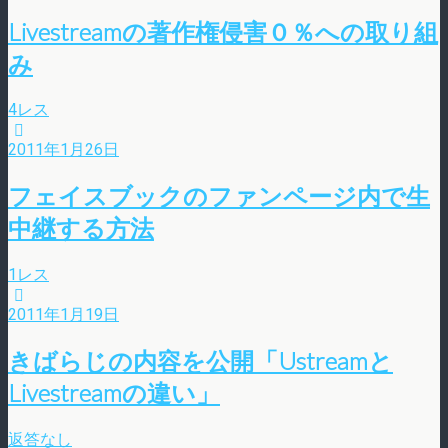
Livestreamの著作権侵害０％への取り組
み
4レス
2011年1月26日
フェイスブックのファンページ内で生
中継する方法
1レス
2011年1月19日
きばらじの内容を公開「Ustreamと
Livestreamの違い」
返答なし