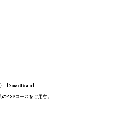
SmartBrain】
制限のASPコースをご用意。