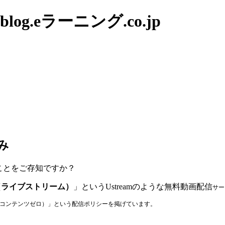
g.eラーニング.co.jp
み
うことをご存知ですか？
eam（ライブストリーム）
」というUstreamのような無料動画配信
サー
（著作権侵害コンテンツゼロ）」という配信ポリシーを掲げています。