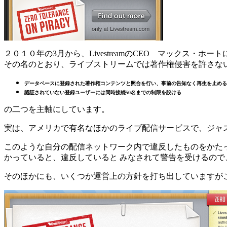
２０１０年の3月から、LivestreamのCEO マックス・ホ
その名のとおり、ライブストリームでは著作権侵害を許さな
データベースに登録された著作権コンテンツと照合を行い、事前の告知なく再生を止める
認証されていない登録ユーザーには同時接続50名までの制限を設ける
の二つを主軸にしています。
実は、アメリカで有名なほかのライブ配信サービスで、ジャ
このような自分の配信ネットワーク内で違反したものをかたっ
かっていると、違反していると みなされて警告を受けるの
そのほかにも、いくつか運営上の方針を打ち出していますが