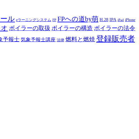
ツール
FPへの道by萌
H.28
IPA
eラーニングシステム
iPhone
FP
iPad
ジオ
ボイラーの取扱
ボイラーの構造
ボイラーの法令
登録販売者
燃料と燃焼
象予報士
気象予報士講座
法律