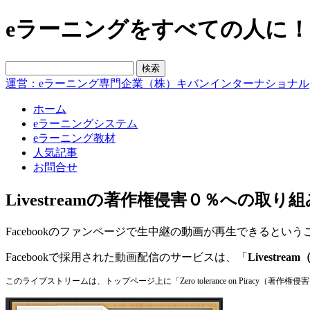
eラーニングをすべての人に！blo
運営：eラーニング専門企業（株）キバンインターナショナル
ホーム
eラーニングシステム
eラーニング教材
人気記事
お問合せ
Livestreamの著作権侵害０％への取り組
Facebookのファンページで生中継の動画が再生できるとい
Facebookで採用された動画配信のサービスは、「
Livestr
このライブストリームは、トップページ上に「Zero tolerance on Piracy