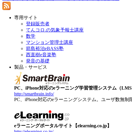
専用サイト
登録販売者
てんコロ.の気象予報士講座
数学
マンション管理士講座
箭島裕治eBASS塾
西直樹e音楽塾
発音の基礎
製品・サービス
PC、iPhone対応のeラーニング学習管理システム（LMS）【
http://smartbrain.info/
PC、iPhone対応のeラーニングシステム。ユーザ数無
eラーニングポータルサイト【elearning.co.jp】
http://elearning.co.jp/