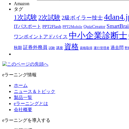
Amazon
タグ
4dan4.j
1次試験
2次試験
2級ボイラー技士
SmartBra
ITパスポート
PPT2Flash
QuizCreator
PPT2Mobile
中小企業診断士
ワンポイントアドバイス
資格
証券外務員
過去問
秋期
講座
試験
資格取得
運行管理者
野
eラーニング情報
ホーム
ニュース＆トピック
製品一覧
eラーニングとは
会社概要
eラーニングを導入する