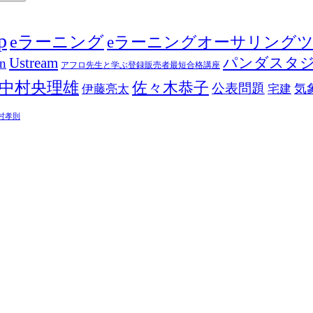
p
eラーニング
eラーニングオーサリング
Ustream
パンダスタ
in
アフロ先生と学ぶ登録販売者最短合格講座
中村央理雄
佐々木恭子
公表問題
伊藤亮太
気
宅建
村孝則