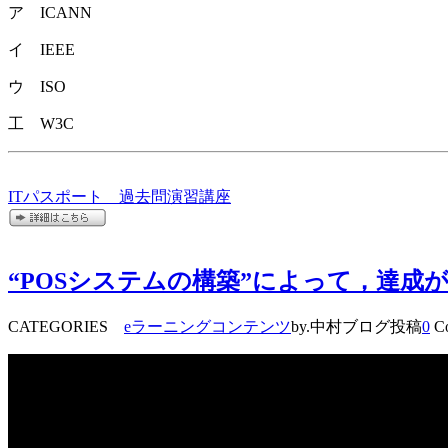
ア ICANN
イ IEEE
ウ ISO
工 W3C
ITパスポート 過去問演習講座
“POSシステムの構築”によって，達成
CATEGORIES
eラーニングコンテンツ
by.中村ブログ投稿
0
Co