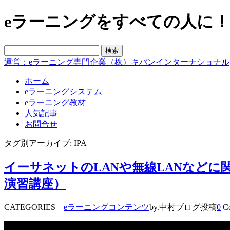
eラーニングをすべての人に！blo
運営：eラーニング専門企業（株）キバンインターナショナル
ホーム
eラーニングシステム
eラーニング教材
人気記事
お問合せ
タグ別アーカイブ: IPA
イーサネットのLANや無線LANなど
演習講座）
CATEGORIES
eラーニングコンテンツ
by.中村ブログ投稿
0
Co