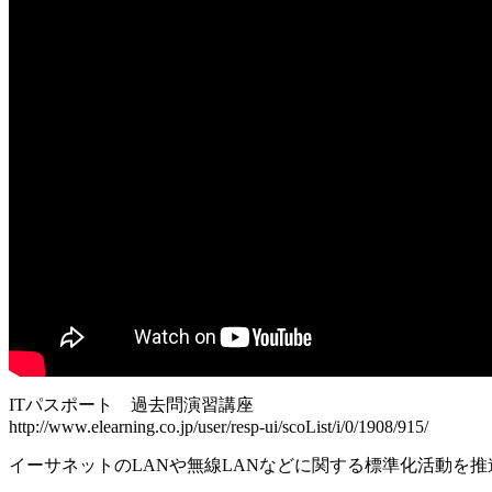
ITパスポート 過去問演習講座
http://www.elearning.co.jp/user/resp-ui/scoList/i/0/1908/915/
イーサネットのLANや無線LANなどに関する標準化活動を