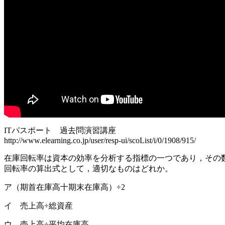
ITパスポート 過去問演習講座
http://www.elearning.co.jp/user/resp-ui/scoList/i/0/1908/915/
在庫回転率は資本の効率を分析する指標の一つであり，その
回転率の算出式として，適切なものはどれか。
ア（期首在庫高十期末在庫高）÷2
イ 売上高÷総資産
ウ 売上高÷平均在庫高