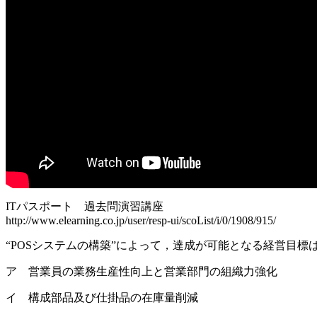
ITパスポート 過去問演習講座
http://www.elearning.co.jp/user/resp-ui/scoList/i/0/1908/915/
“POSシステムの構築”によって，達成が可能となる経営目標
ア 営業員の業務生産性向上と営業部門の組織力強化
イ 構成部品及び仕掛品の在庫量削減