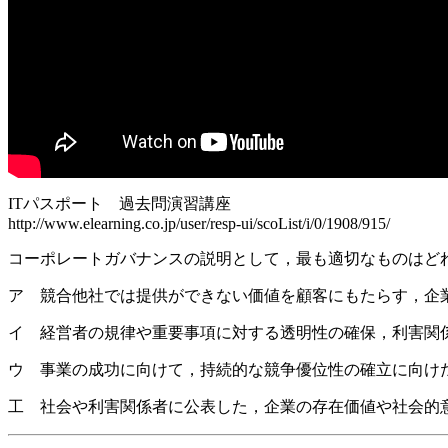
ITパスポート 過去問演習講座
http://www.elearning.co.jp/user/resp-ui/scoList/i/0/1908/915/
コーポレートガバナンスの説明として，最も適切なものはど
ア 競合他社では提供ができない価値を顧客にもたらす，企
イ 経営者の規律や重要事項に対する透明性の確保，利害関
ウ 事業の成功に向けて，持続的な競争優位性の確立に向け
工 社会や利害関係者に公表した，企業の存在価値や社会的