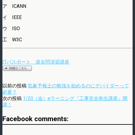
ア ICANN
イ IEEE
ウ ISO
工 W3C
ITパスポート 過去問演習講座
以前の投稿
気象予報士の勉強を始めるのにデバイダーって
必要？
次の投稿
1/20（金）eラーニング『工事安全衛生講座』開
講！
Facebook comments: