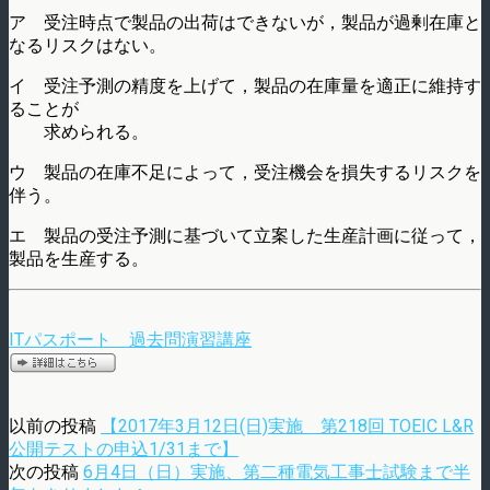
ア 受注時点で製品の出荷はできないが，製品が過剰在庫と
なるリスクはない。
イ 受注予測の精度を上げて，製品の在庫量を適正に維持す
ることが
求められる。
ウ 製品の在庫不足によって，受注機会を損失するリスクを
伴う。
エ 製品の受注予測に基づいて立案した生産計画に従って，
製品を生産する。
ITパスポート 過去問演習講座
以前の投稿
【2017年3月12日(日)実施 第218回 TOEIC L&R
公開テストの申込1/31まで】
次の投稿
6月4日（日）実施、第二種電気工事士試験まで半