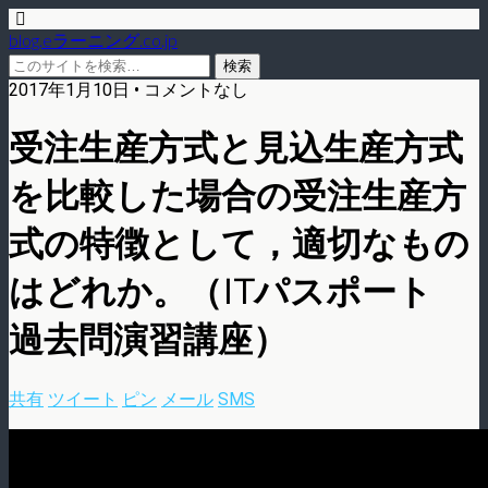
blog.eラーニング.co.jp
2017年1月10日 • コメントなし
受注生産方式と見込生産方式
を比較した場合の受注生産方
式の特徴として，適切なもの
はどれか。（ITパスポート
過去問演習講座）
共有
ツイート
ピン
メール
SMS