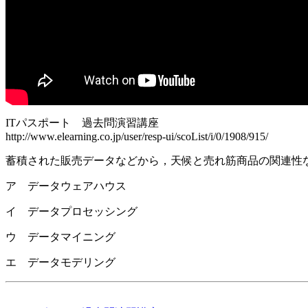
ITパスポート 過去問演習講座
http://www.elearning.co.jp/user/resp-ui/scoList/i/0/1908/915/
蓄積された販売データなどから，天候と売れ筋商品の関連性
ア データウェアハウス
イ データプロセッシング
ウ データマイニング
エ データモデリング