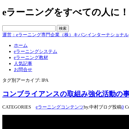
eラーニングをすべての人に！blo
運営：eラーニング専門企業（株）キバンインターナショナル
ホーム
eラーニングシステム
eラーニング教材
人気記事
お問合せ
タグ別アーカイブ: IPA
コンブライアンスの取組み強化活動の事
CATEGORIES
eラーニングコンテンツ
by.中村ブログ投稿
0
Co