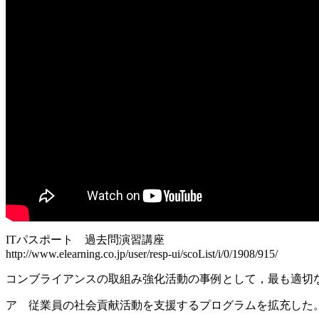
ITパスポート 過去問演習講座
http://www.elearning.co.jp/user/resp-ui/scoList/i/0/1908/915/
コンブライアンスの取組み強化活動の事例として，最も適切
ア 従業員の社会貢献活動を支援するプログラムを拡充した