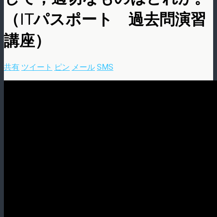
（ITパスポート 過去問演習
講座）
共有
ツイート
ピン
メール
SMS