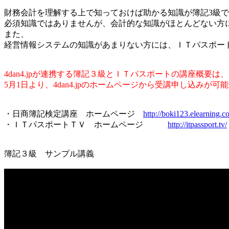
財務会計を理解する上で知っておけば助かる知識が簿記3級
必須知識ではありませんが、会計的な知識がほとんどない方
また、
経営情報システムの知識があまりない方には、ＩＴパスポー
4dan4.jpが連携する簿記３級とＩＴパスポートの講座概要
5月1日より、4dan4.jpのホームページから受講申し込みが可
・日商簿記検定講座 ホームページ
http://boki123.elearning.co
・ＩＴパスポートＴＶ ホームページ
http://itpassport.tv/
簿記３級 サンプル講義