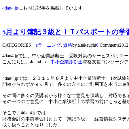
4dan4.jp
にも同じ記事を掲載しています。
5月より簿記３級とＩＴパスポートの学習が
CATEGORIES
eラーニング
,
資格
by.a.takeuchi
0
Comments
2012
4dan4.jpでは、中小企業診断士 受験対策のサービスバリ
こんにちは。4dan4.jp
中小企業診断士
資格支援コンソーシア
4dan4.jpでは、２０１１年８月より中小企業診断士 1次
開校からわずか９ヶ月で、多くの方々にご利用頂き本当に感
その間に多くの受講者から様々なご意見を頂戴し、対応でき
その一つのご意見に、中小企業診断士の学習の前にもっと基
そこで、4dan4.jpでは
財務会計の事前学習用として「簿記３級」、経営情報システ
取り扱うこととなりました。