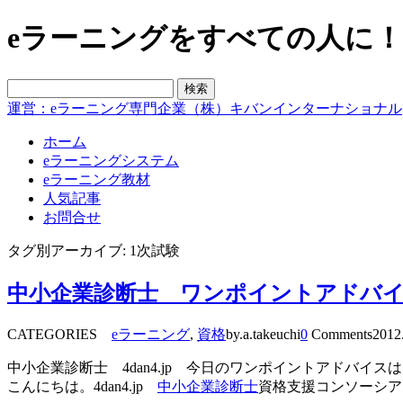
eラーニングをすべての人に！blo
運営：eラーニング専門企業（株）キバンインターナショナル
ホーム
eラーニングシステム
eラーニング教材
人気記事
お問合せ
タグ別アーカイブ: 1次試験
中小企業診断士 ワンポイントアドバイ
CATEGORIES
eラーニング
,
資格
by.a.takeuchi
0
Comments
2012
中小企業診断士 4dan4.jp 今日のワンポイントアドバ
こんにちは。4dan4.jp
中小企業診断士
資格支援コンソーシア