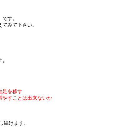
）です。
えてみて下さい。
す。
軸足を移す
増やすことは出来ないか
。
援し続けます。