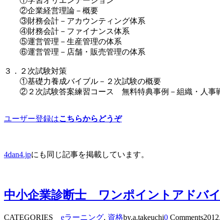
①学習オリエンテーション
②企業経営理論－概要
③財務会計－アカウンティング体系
④財務会計－ファイナンス体系
⑤運営管理－生産管理の体系
⑥運営管理－店舗・販売管理の体系
３．２次試験対策
①基礎力養成バイブル－２次試験の概要
②２次試験答案練習コース 無料特典事例－組織・人事
ユーザー登録は
こちらからどうぞ
4dan4.jp
にも同じ記事を掲載しています。
中小企業診断士 ワンポイントアドバイ
CATEGORIES
eラーニング
,
資格
by.a.takeuchi
0
Comments
2012