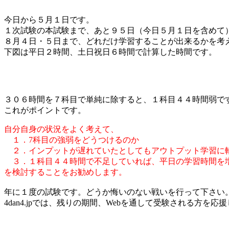
今日から５月１日です。
１次試験の本試験まで、あと９５日（今日５月１日を含めて
８月４日・５日まで、どれだけ学習することが出来るかを考
下図は平日２時間、土日祝日６時間で計算した時間です。
３０６時間を７科目で単純に除すると、１科目４４時間弱で
これがポイントです。
自分自身の状況をよく考えて、
１．7科目の強弱をどうつけるのか
２．インプットが遅れていたとしてもアウトプット学習に
３．１科目４４時間で不足していれば、平日の学習時間を
を検討することをお勧めします。
年に１度の試験です。どうか悔いのない戦いを行って下さい
4dan4.jpでは、残りの期間、Webを通して受験される方を応